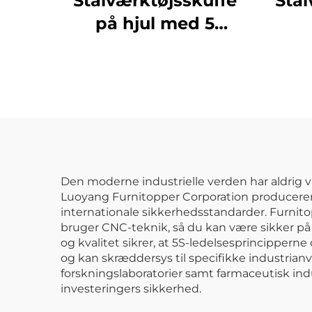
Stålværktøjsskuffe
Stå
på hjul med 5
skuffer,
labo
værktøjsvogn til
gara
bilreparation,
me
opbevaring af
a
værktøj,
væ
vedligeholdelsesmekaniker,
metalværktøjsvogn,
Den moderne industrielle verden har aldrig v
Luoyang Furnitopper Corporation producerer o
kabinet
internationale sikkerhedsstandarder. Furnitop
bruger CNC-teknik, så du kan være sikker på
og kvalitet sikrer, at 5S-ledelsesprincippern
og kan skræddersys til specifikke industrianv
forskningslaboratorier samt farmaceutisk ind
investeringers sikkerhed.