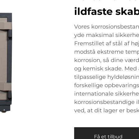
ildfaste ska
Vores korrosionsbestand
yde maksimal sikkerhed 
Fremstillet af stål af hø
modstå ekstreme temper
korrosion, så dine værd
og kemisk skade. Med
tilpasselige hyldeløs
forskellige opbevaring
internationale sikkerhe
korrosionsbestandige il
ved, at dit lager er bes
Få et tilbud