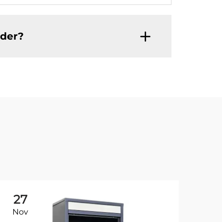
rder?
27
0
Nov
De