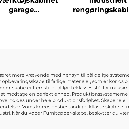
lværktøjskabinet
Industrielt
garage
rengøringskabi
ratoriearbejdsbænk,
moderne uden
gebænk, kraftig
stål-skab til ko
tal kombineret
mop, opbevaring
rbejdsstation,
hotel og sko
rktøjsværksted
skab, kabinet
æret mere krævende med hensyn til pålidelige systemer ti
pbevaringsskabe til farlige materialer, som er korrosio
per-skabe er fremstillet af førsteklasses stål for maksim
 at modtage en perfekt enhed. Produktionssystemerne er
e overholdes under hele produktionsforløbet. Skabene er k
endelser. Vores korrosionsbestandige ildfaste skabe er ny
ustri. Når du køber Furnitopper-skabe, beskytter du vær