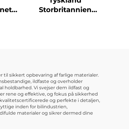
Tyskland
net,
Storbritannien
dørs
Værksted
st og
Værkstedsvogn Stål
 til
arbejdsbænk
le
Rullekabinet
Mekaniker
håndværktøjsæt
Metal opbevaring
l sikkert opbevaring af farlige materialer.
nsbestandige, ildfaste og overholder
værktøjskasse
al holdbarhed. Vi svejser dem ildfast og
 rene og effektive, og fokus på sikkerhed
valitetscertificerede og perfekte i detaljen,
ttige inden for bilindustrien,
difulde materialer og sikrer dermed dine