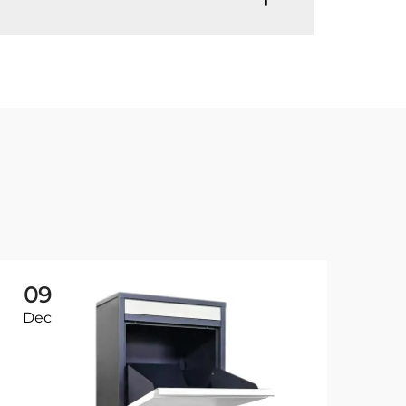
09
2
Dec
De