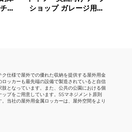
チー
ショップ ガレージ用ツ
うき収
ールトロリー スチール
ホテ
製ワークベンチ ローラ
クロー
ーキャビネット メカニ
ック用手工具セット メ
タル収納ツールボック
ス
テク仕様で屋外での優れた収納を提供する屋外用金
のロッカーも最先端の設備で製造されていると自信
択肢となっています。また、公共の公園における個
ップをご用意しています。5Sマネジメント原則
す。当社の屋外用金属ロッカーは、屋外空間をより