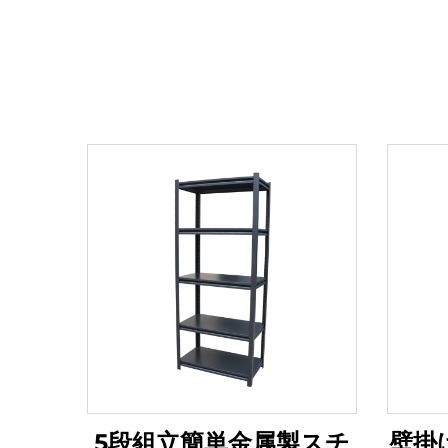
5段組立簡単金属製スチ
壁掛