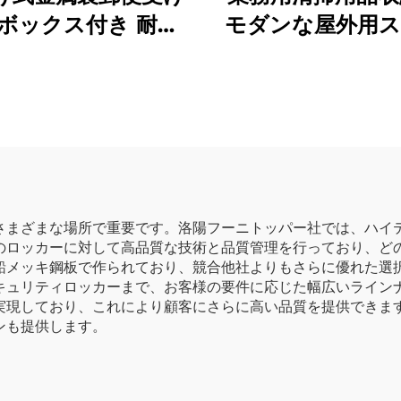
ボックス付き 耐候
モダンな屋外用ス
鍵付き（ダイヤルロ
ル製モップ・ほ
）小包収納キャビネ
納キャビネット 
ット
ル・学校向け収納
ゼット
さまざまな場所で重要です。洛陽フーニトッパー社では、ハイ
のロッカーに対して高品質な技術と品質管理を行っており、ど
鉛メッキ鋼板で作られており、競合他社よりもさらに優れた選
キュリティロッカーまで、お客様の要件に応じた幅広いラインナ
実現しており、これにより顧客にさらに高い品質を提供できま
ンも提供します。