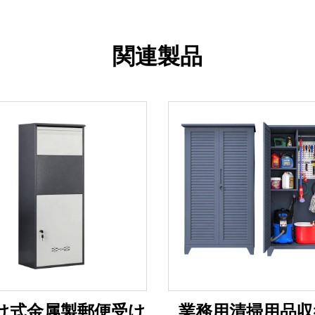
関連製品
け式金属製郵便受け
業務用清掃用品収