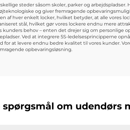
skellige steder såsom skoler, parker og arbejdspladser
r højteknologiske og giver fremragende opbevaringsmuli
gen af hver enkelt locker, hvilket betyder, at alle vores 
lvaniseret stål, hvilket gør vores lockere endnu mere attr
res kunders behov – enten det drejer sig om personlige op
gepladser. Ved at integrere 5S-ledelsesprincipperne opnår
 for at levere endnu bedre kvalitet til vores kunder. V
emragende opbevaringsløsning.
de spørgsmål om udendørs 