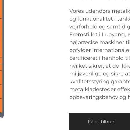
Vores udendørs metalk
og funktionalitet i tan
vejrforhold og samtidig
Fremstillet i Luoyang, 
højpræcise maskiner til
opfylder internationale
certificeret i henhold t
hvilket sikrer, at de ik
miljøvenlige og sikre a
kvalitetsstyring garant
metalkladesteder effe
opbevaringsbehov og ho
Få et tilbud