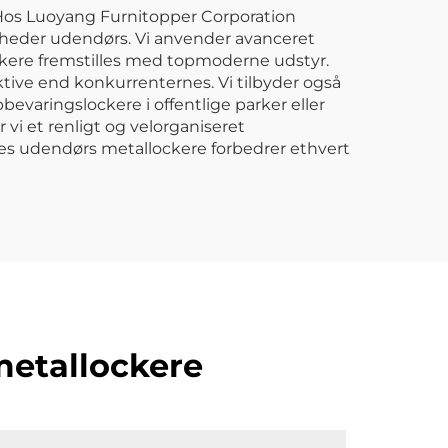
Metal opbevaring
. Hos Luoyang Furnitopper Corporation
gheder udendørs. Vi anvender avanceret
værktøjskasse
lockere fremstilles med topmoderne udstyr.
aktive end konkurrenternes. Vi tilbyder også
bevaringslockere i offentlige parker eller
 vi et renligt og velorganiseret
ores udendørs metallockere forbedrer ethvert
metallockere