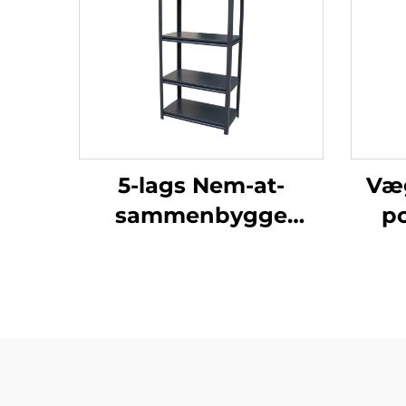
5-lags Nem-at-
Væ
sammenbygge
p
Metalstål
l
Hjemmekontor
v
Bogreol Rack
o
Køkkenmøbel Stål
Opbevaringshylde
ko
Rack