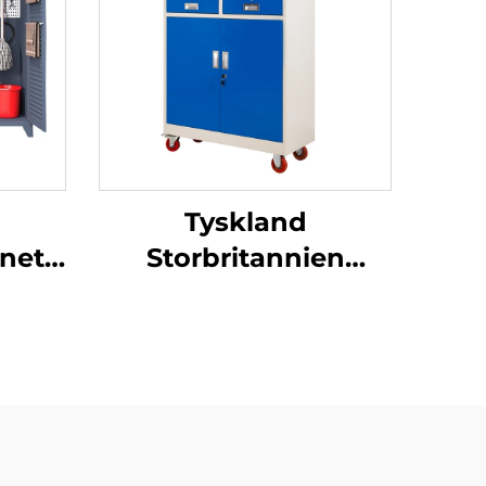
Tyskland
net,
Storbritannien
dørs
Værksted
st og
Værkstedsvogn Stål
 til
arbejdsbænk
le
Rullekabinet
Mekaniker
håndværktøjsæt