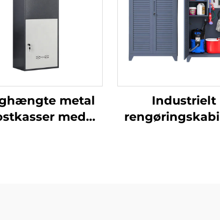
ghængte metal
Industrielt
ostkasser med
rengøringskabi
everingsboks,
moderne uden
ejrfast sikker
stål-skab til ko
pbevaring til
mop, opbevaring
pakker med
hotel og sko
mbinationslås