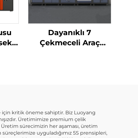
usu
Dayanıklı 7
sek
Çekmeceli Araç
iyel
Dolabı Çekmecelerli
tal
Garaj Depolama
ine
Dolabı Hareketli
 Araç
Metal Araç Kutusu
e
Römorklu Araç
Dolabı
ye için kritik öneme sahiptir. Biz Luoyang
mışızdır. Üretimimize premium çelik
 Üretim sürecimizin her aşaması, üretim
im süreçlerimize uyguladığımız 5S prensipleri,