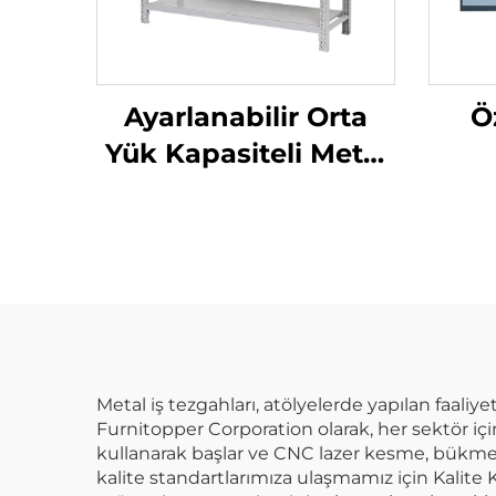
Ayarlanabilir Orta
Öz
Yük Kapasiteli Metal
Raf Sistemi, Atölye ve
De
Garaj İçin Civatasız
Tek
Çelik Depolama Raf
Sistemi
Sist
Ara
Metal iş tezgahları, atölyelerde yapılan faaliye
Furnitopper Corporation olarak, her sektör iç
kullanarak başlar ve CNC lazer kesme, bükme 
kalite standartlarımıza ulaşmamız için Kalite K