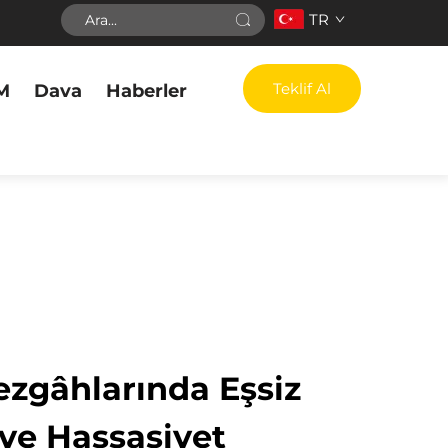
TR
Teklif Al
M
Dava
Haberler
ezgâhlarında Eşsiz
 ve Hassasiyet