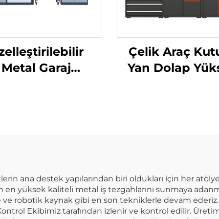
elleştirilebilir
Çelik Araç Kut
Metal Garaj
Yan Dolap Yük
polama Dolabı
Kaliteli Endüstr
nisyen Tezgahı
Araç Dolabı Me
Organizasyon
Modüler Komb
emi Duvar Dolabı
Çalışma Tezgahı
ç Takımı Dolabı
Dolabı Atöly
tlerin ana destek yapılarından biri oldukları için her atöl
in en yüksek kaliteli metal iş tezgahlarını sunmaya adan
ve robotik kaynak gibi en son tekniklerle devam ederiz.
ontrol Ekibimiz tarafından izlenir ve kontrol edilir. Üret