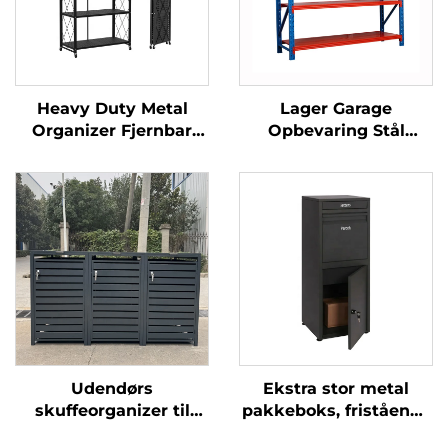
Heavy Duty Metal
Lager Garage
Organizer Fjernbar
Opbevaring Stål
Sammensætbar
Hyldestativ Heavy
Opbevaringshylde
Duty Stål Langspænds
Foldbar
Pallestativ Metal
Ståludstillingsstativ
Stablehylder
Rack med Låsbare
Hjul
Udendørs
Ekstra stor metal
skuffeorganizer til
pakkeboks, fristående
affaldsspand, kabinet
stål kabinet med lås,