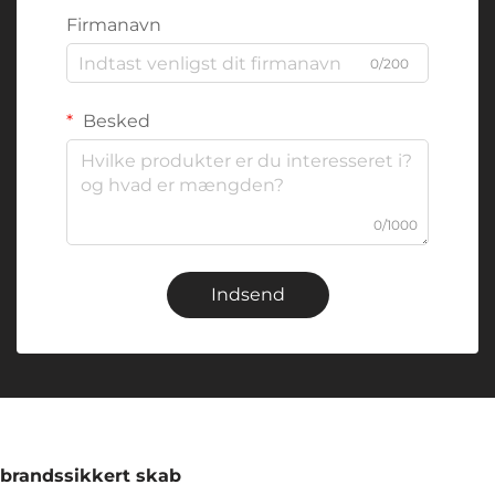
Firmanavn
0/200
Besked
0/1000
Indsend
brandssikkert skab