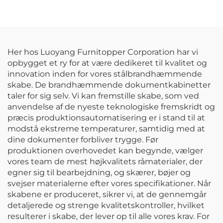
med foldelåg,
sikker opbevaring til
metalaffaldsbeholder,
post og pakker
opbevaringskasse,
skuffe til container,
genbrugsaffaldsspand
Her hos Luoyang Furnitopper Corporation har vi
til hus
opbygget et ry for at være dedikeret til kvalitet og
innovation inden for vores stålbrandhæmmende
skabe. De brandhæmmende dokumentkabinetter
taler for sig selv. Vi kan fremstille skabe, som ved
anvendelse af de nyeste teknologiske fremskridt og
præcis produktionsautomatisering er i stand til at
modstå ekstreme temperaturer, samtidig med at
dine dokumenter forbliver trygge. Før
produktionen overhovedet kan begynde, vælger
vores team de mest højkvalitets råmaterialer, der
egner sig til bearbejdning, og skærer, bøjer og
svejser materialerne efter vores specifikationer. Når
skabene er produceret, sikrer vi, at de gennemgår
detaljerede og strenge kvalitetskontroller, hvilket
resulterer i skabe, der lever op til alle vores krav. For