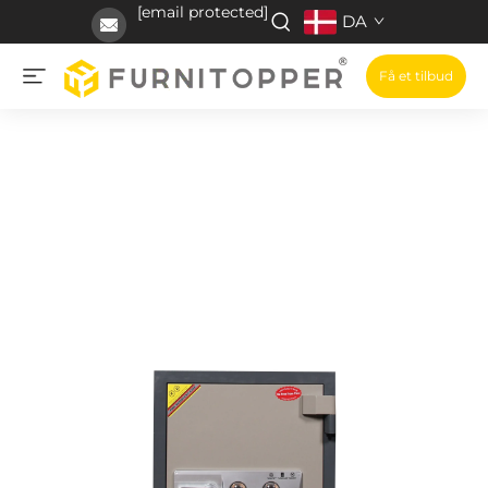
[email protected]
DA
Få et tilbud