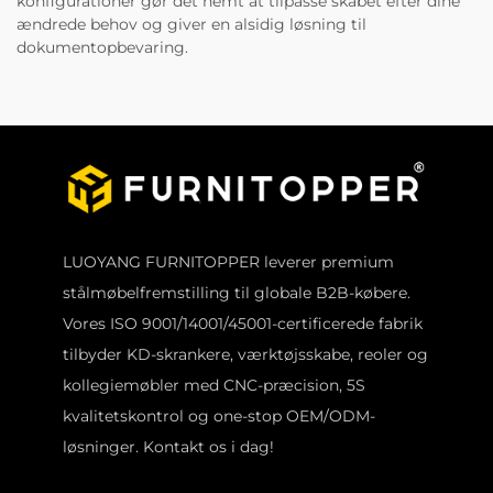
konfigurationer gør det nemt at tilpasse skabet efter dine
ændrede behov og giver en alsidig løsning til
dokumentopbevaring.
LUOYANG FURNITOPPER leverer premium
stålmøbelfremstilling til globale B2B-købere.
Vores ISO 9001/14001/45001-certificerede fabrik
tilbyder KD-skrankere, værktøjsskabe, reoler og
kollegiemøbler med CNC-præcision, 5S
kvalitetskontrol og one-stop OEM/ODM-
løsninger. Kontakt os i dag!