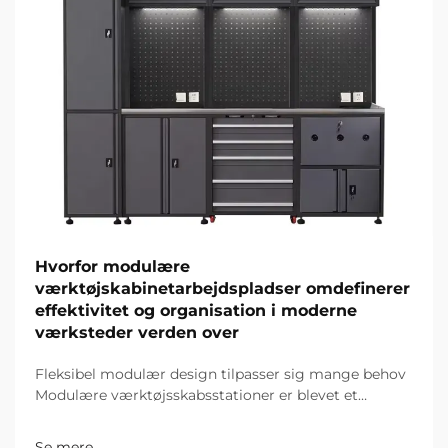
Hvorfor modulære
værktøjskabinetarbejdspladser omdefinerer
effektivitet og organisation i moderne
værksteder verden over
Fleksibel modulær design tilpasser sig mange behov
Modulære værktøjsskabsstationer er blevet et
gennembrud for moderne værksteder, og deres
kernefordel ligger i enestående fleksibilitet – en
Se mere