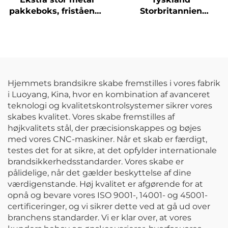
pakkeboks, fristående
Storbritannien
stål kabinet med lås,
Værksted
sikker opbevaring til
Værkstedsvogn Stål
post og pakker
arbejdsbænk
Rullekabinet
Mekaniker
håndværktøjsæt Metal
Hjemmets brandsikre skabe fremstilles i vores fabrik
opbevaring
i Luoyang, Kina, hvor en kombination af avanceret
værktøjskasse
teknologi og kvalitetskontrolsystemer sikrer vores
skabes kvalitet. Vores skabe fremstilles af
højkvalitets stål, der præcisionskappes og bøjes
med vores CNC-maskiner. Når et skab er færdigt,
testes det for at sikre, at det opfylder internationale
brandsikkerhedsstandarder. Vores skabe er
pålidelige, når det gælder beskyttelse af dine
værdigenstande. Høj kvalitet er afgørende for at
opnå og bevare vores ISO 9001-, 14001- og 45001-
certificeringer, og vi sikrer dette ved at gå ud over
branchens standarder. Vi er klar over, at vores