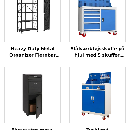
Heavy Duty Metal
Stålværktøjsskuffe på
Organizer Fjernbar
hjul med 5 skuffer,
Sammensætbar
værktøjsvogn til
Opbevaringshylde
bilreparation,
Foldbar
opbevaring af værktøj,
Ståludstillingsstativ
vedligeholdelsesmekani
Rack med Låsbare
metalværktøjsvogn,
Hjul
kabinet
Ekstra stor metal
Tyskland