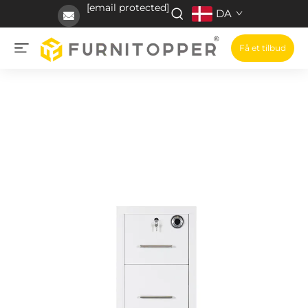
[email protected]
DA
Få et tilbud