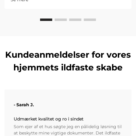
styrke, som Luoyang Furnitopper, en førende kinesisk
s...
Kundeanmeldelser for vores
hjemmets ildfaste skabe
- Sarah J.
Udmærket kvalitet og ro i sindet
Som ejer af et hus søgte jeg en pålidelig løsning til
at beskytte mine vigtige dokumenter. Det ildfaste