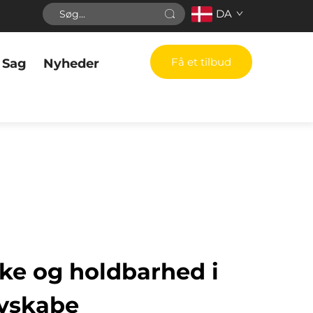
DA
Få et tilbud
Sag
Nyheder
rke og holdbarhed i
ivskabe