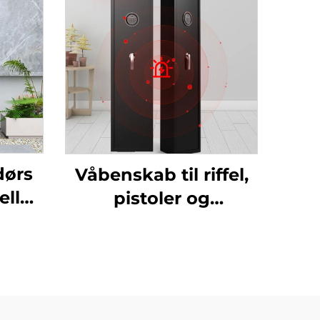
dørs
Våbenskab til riffel,
eller
pistoler og
haglgevær med
e,
indvendig safe og
g
elektronisk alarmlås
il