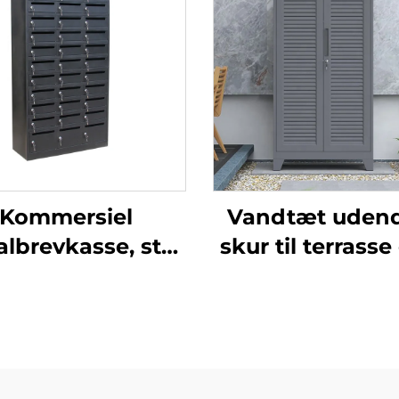
Kommersiel
Vandtæt uden
lbrevkasse, stål
skur til terrasse 
pakkelåger,
balkon, lille
ndørs have væg
haveværkstu
- og pakkekasse
vejrbestandi
opbevaring t
fisketøj