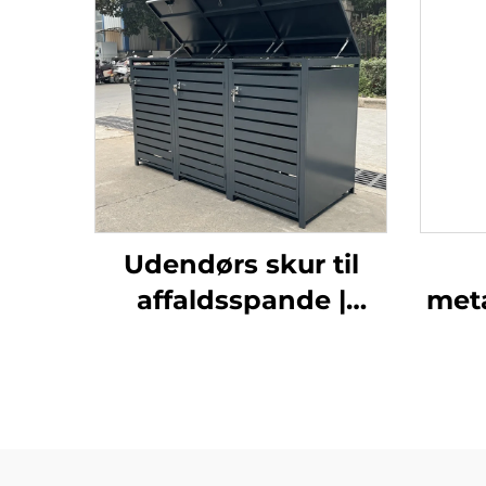
Udendørs skur til
affaldsspande |
meta
Sikker og vejrfast
opbevaring til
ude
affaldsspinde
post