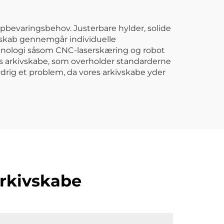
 opbevaringsbehov. Justerbare hylder, solide
ivskab gennemgår individuelle
t teknologi såsom CNC-laserskæring og robot
ores arkivskabe, som overholder standarderne
drig et problem, da vores arkivskabe yder
arkivskabe