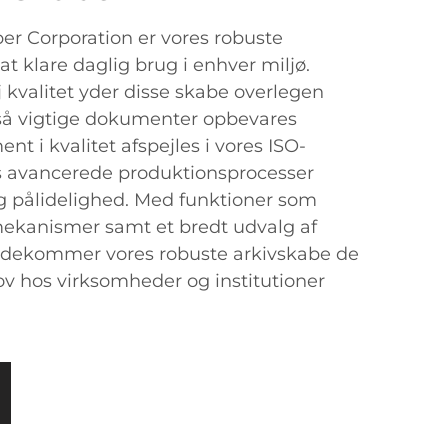
r Corporation er vores robuste
at klare daglig brug i enhver miljø.
øj kvalitet yder disse skabe overlegen
 så vigtige dokumenter opbevares
nt i kvalitet afspejles i vores ISO-
res avancerede produktionsprocesser
g pålidelighed. Med funktioner som
emekanismer samt et bredt udvalg af
mødekommer vores robuste arkivskabe de
v hos virksomheder og institutioner