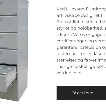
Ved Luoyang Furnitoppe
arkivskabe designet til 
Fremstillet af stål af h
styrke og holdbarhed,
sikkert. Vores engageme
certificeringer, og vo
garanterer præcision o
justerbare reoler, lås
størrelser og farver i
mange forskellige beho
verden over.
Få et tilbud