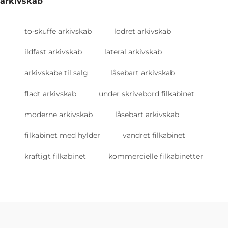
arkivskab
to-skuffe arkivskab
lodret arkivskab
ildfast arkivskab
lateral arkivskab
arkivskabe til salg
låsebart arkivskab
fladt arkivskab
under skrivebord filkabinet
moderne arkivskab
låsebart arkivskab
filkabinet med hylder
vandret filkabinet
kraftigt filkabinet
kommercielle filkabinetter