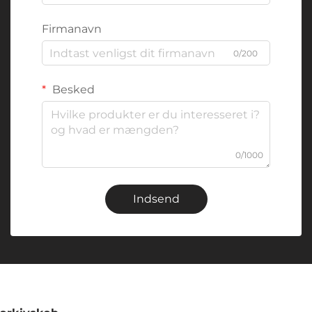
Firmanavn
0/200
Besked
0/1000
Indsend