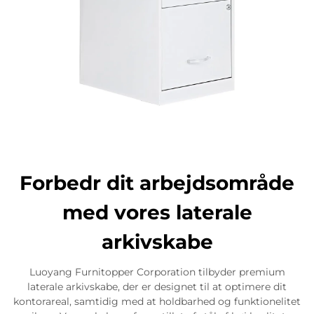
Forbedr dit arbejdsområde
med vores laterale
arkivskabe
Luoyang Furnitopper Corporation tilbyder premium
laterale arkivskabe, der er designet til at optimere dit
kontorareal, samtidig med at holdbarhed og funktionelitet