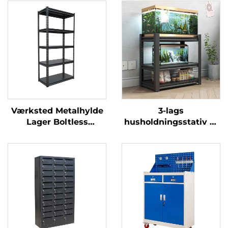
Værksted Metalhylde
3-lags
Lager Boltless
husholdningsstativ af
Stålstativ Hylde
stærkt jernstel,
Supermarked
jernstativ, stativ med
Udstillingshylde
metalramme,
Balkon Sølvpapir
akvariestat, stålstat til
Opbevaringsrack
fisketank