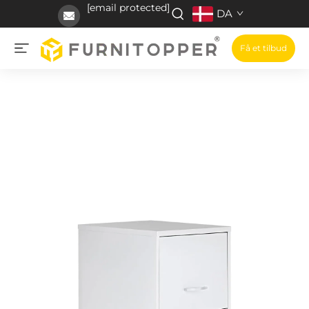
[email protected]
DA
Få et tilbud