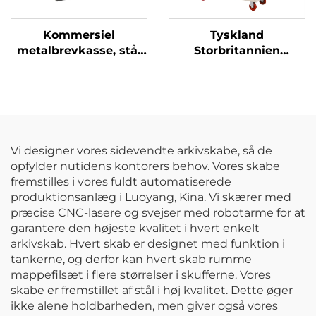
Kommersiel
Tyskland
metalbrevkasse, stål
Storbritannien
pakkelåger, udendørs
Værksted
have væg post- og
Værkstedsvogn Stål
pakkekasse
arbejdsbænk
Rullekabinet
Mekaniker
håndværktøjsæt Metal
Vi designer vores sidevendte arkivskabe, så de
opbevaring
opfylder nutidens kontorers behov. Vores skabe
værktøjskasse
fremstilles i vores fuldt automatiserede
produktionsanlæg i Luoyang, Kina. Vi skærer med
præcise CNC-lasere og svejser med robotarme for at
garantere den højeste kvalitet i hvert enkelt
arkivskab. Hvert skab er designet med funktion i
tankerne, og derfor kan hvert skab rumme
mappefilsæt i flere størrelser i skufferne. Vores
skabe er fremstillet af stål i høj kvalitet. Dette øger
ikke alene holdbarheden, men giver også vores