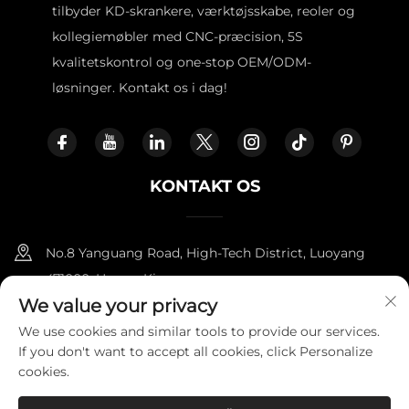
tilbyder KD-skrankere, værktøjsskabe, reoler og
kollegiemøbler med CNC-præcision, 5S
kvalitetskontrol og one-stop OEM/ODM-
løsninger. Kontakt os i dag!
KONTAKT OS
No.8 Yanguang Road, High-Tech District, Luoyang
471000, Henan, Kina.
We value your privacy
+86-18338800729
We use cookies and similar tools to provide our services.
If you don't want to accept all cookies, click Personalize
[email protected]
cookies.