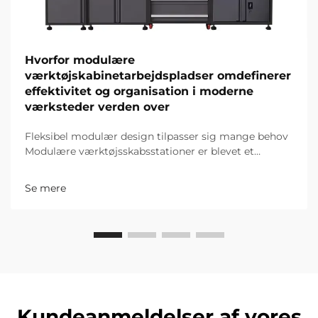
Hvorfor modulære
værktøjskabinetarbejdspladser omdefinerer
effektivitet og organisation i moderne
værksteder verden over
Fleksibel modulær design tilpasser sig mange behov
Modulære værktøjsskabsstationer er blevet et
gennembrud for moderne værksteder, og deres
kernefordel ligger i enestående fleksibilitet – en
Se mere
styrke, som Luoyang Furnitopper, en førende kinesisk
s...
Kundeanmeldelser af vores