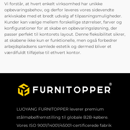
Vi forstår, at hvert enkelt virksomhed har unikke
opbevaringsbehov, og derfor leveres vores sidevendte
arkivskabe med et bredt udvalg af tilpasningsmuligheder.
Kunder kan vælge mellem forskellige størrelser, farver og
konfigurationer for at skabe en opbevaringsløsning, der
passer perfekt til kontorets layout. Denne fleksibilitet sikrer,
at skabene ikke kun er funktionelle, men også forbedrer
arbejdspladsens samlede estetik og dermed bliver et
værdifuldt tilføjelse til ethvert kontor.
LUOYANG FURNITOPPER leverer premium
stålmøbelfremstilling til globale B2B-købere.
Vores ISO 9001/14001/45001-certificerede fabrik