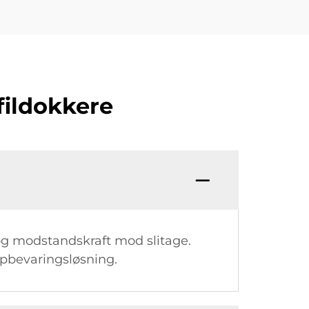
fildokkere
d og modstandskraft mod slitage.
opbevaringsløsning.