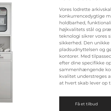
Vores lodrette arkivska
konkurrencedygtige ma
holdbarhed, funktionali
højkvalitets stål og pr
teknologi sikrer vores
sikkerhed. Den unikke 
pladsudnyttelsen og gø
kontorer. Med tilpasse
efter dine specifikke 
sammenhængende konto
kvalitet understreges af
at hvert skab lever op t
Få et tilbud