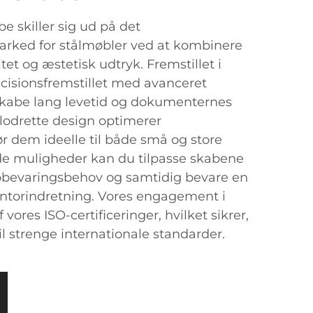
be skiller sig ud på det
rked for stålmøbler ved at kombinere
tet og æstetisk udtryk. Fremstillet i
æcisionsfremstillet med avanceret
 skabe lang levetid og dokumenternes
lodrette design optimerer
r dem ideelle til både små og store
de muligheder kan du tilpasse skabene
opbevaringsbehov og samtidig bevare en
rindretning. Vores engagement i
 vores ISO-certificeringer, hvilket sikrer,
il strenge internationale standarder.