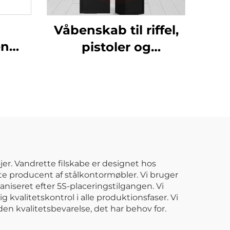
Våbenskab til riffel,
en
pistoler og
haglgevær med
Stål
indvendig safe og
k
elektronisk alarmlås
t
sæt
ing
er. Vandrette filskabe er designet hos
ste producent af stålkontormøbler. Vi bruger
se
aniseret efter 5S-placeringstilgangen. Vi
 kvalitetskontrol i alle produktionsfaser. Vi
en kvalitetsbevarelse, det har behov for.