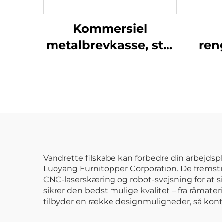
Kommersiel
metalbrevkasse, stål
ren
pakkelåger,
mod
udendørs have væg
stål
post- og pakkekasse
mop
h
Vandrette filskabe kan forbedre din arbejdspl
Luoyang Furnitopper Corporation. De fremstil
CNC-laserskæring og robot-svejsning for at si
sikrer den bedst mulige kvalitet – fra råmater
tilbyder en række designmuligheder, så kontor