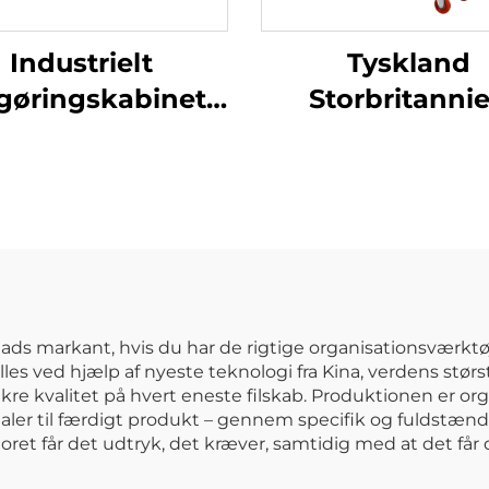
Industrielt
Tyskland
gøringskabinet,
Storbritanni
erne udendørs
Værksted
-skab til kost og
Værkstedsvogn 
, opbevaring til
arbejdsbæn
otel og skole
Rullekabine
Mekaniker
håndværktøj
Metal opbevar
ads markant, hvis du har de rigtige organisationsværktøj
les ved hjælp af nyeste teknologi fra Kina, verdens stør
værktøjskas
kre kvalitet på hvert eneste filskab. Produktionen er org
ialer til færdigt produkt – gennem specifik og fuldstændig
et får det udtryk, det kræver, samtidig med at det får d