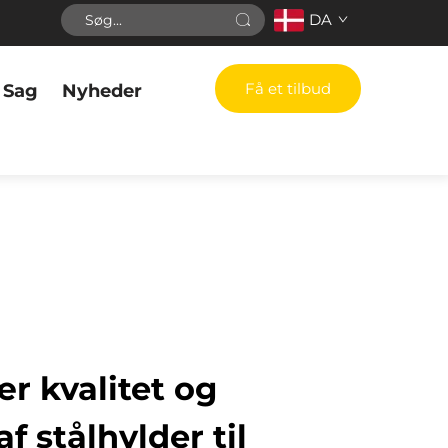
DA
Få et tilbud
Sag
Nyheder
r kvalitet og
f stålhylder til