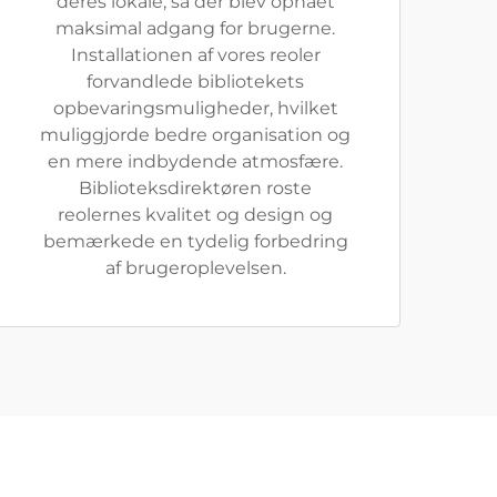
deres lokale, så der blev opnået
maksimal adgang for brugerne.
Installationen af vores reoler
forvandlede bibliotekets
opbevaringsmuligheder, hvilket
muliggjorde bedre organisation og
en mere indbydende atmosfære.
Biblioteksdirektøren roste
reolernes kvalitet og design og
bemærkede en tydelig forbedring
af brugeroplevelsen.