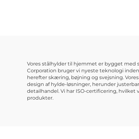
Justerbare
par
Mellemtynde
ka
Metalhylde til Lager
og Garage
meta
Vores stålhylder til hjemmet er bygget me
Corporation bruger vi nyeste teknologi inden f
herefter skæring, bøjning og svejsning. Vores h
design af hylde-løsninger, herunder justerba
detailhandel. Vi har ISO-certificering, hvilk
produkter.