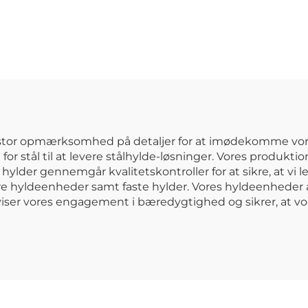
keringskabinet,
arbejdsbænk 
sse over bilens
skuffer, garage
motorhjelm,
til opbevarin
lopbevaringsskab
rullende
metalværktøjsk
trailer
værktøjskabi
d stor opmærksomhed på detaljer for at imødekomme vo
or stål til at levere stålhylde-løsninger. Vores produkti
ylder gennemgår kvalitetskontroller for at sikre, at vi lev
re hyldeenheder samt faste hylder. Vores hyldeenheder a
et viser vores engagement i bæredygtighed og sikrer, at v