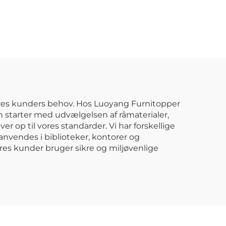
med
moderne udendørs
skab
stål-skab til kost og
g,
mop, opbevaring til
hotel og skole
asse,
net
res kunders behov. Hos Luoyang Furnitopper
on starter med udvælgelsen af råmaterialer,
er op til vores standarder. Vi har forskellige
nvendes i biblioteker, kontorer og
ores kunder bruger sikre og miljøvenlige