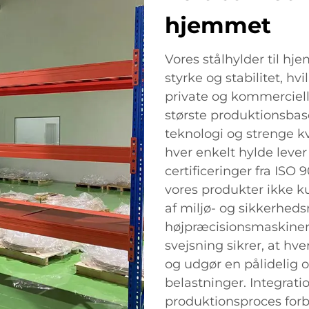
hjemmet
Vores stålhylder til hje
styrke og stabilitet, hvi
private og kommerciell
største produktionsbas
teknologi og strenge kva
hver enkelt hylde lever
certificeringer fra ISO
vores produkter ikke 
af miljø- og sikkerheds
højpræcisionsmaskiner
svejsning sikrer, at hv
og udgør en pålidelig 
belastninger. Integrati
produktionsproces forbe