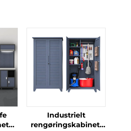
fe
Industrielt
net
rengøringskabinet,