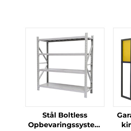
Stål Boltless
Gar
Opbevaringssystem
ki