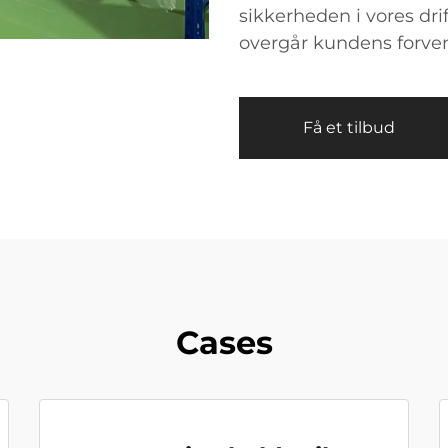
sikkerheden i vores dri
overgår kundens forven
Få et tilbud
Cases