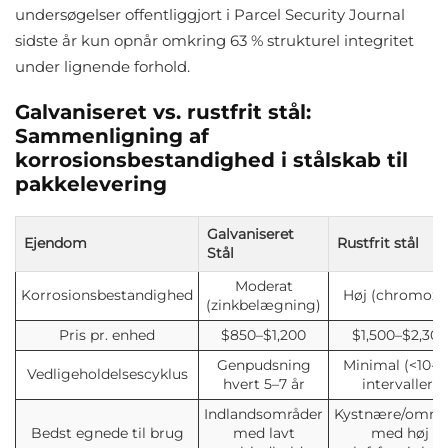
undersøgelser offentliggjort i Parcel Security Journal
sidste år kun opnår omkring 63 % strukturel integritet
under lignende forhold.
Galvaniseret vs. rustfrit stål:
Sammenligning af
korrosionsbestandighed i stålskab til
pakkelevering
Galvaniseret
Ejendom
Rustfrit stål
Stål
Moderat
Korrosionsbestandighed
Høj (chromoxi
(zinkbelægning)
Pris pr. enhed
$850–$1,200
$1,500–$2,300
Genpudsning
Minimal (<10-å
Vedligeholdelsescyklus
hvert 5–7 år
intervaller)
Indlandsområder
Kystnære/områ
Bedst egnede til brug
med lavt
med høj