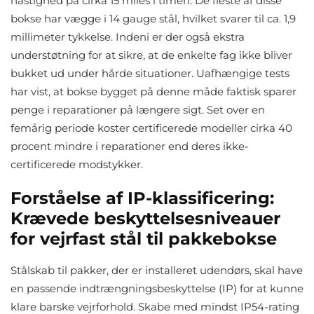
hastighed på cirka 15 miles i timen. De fleste af disse
bokse har vægge i 14 gauge stål, hvilket svarer til ca. 1,9
millimeter tykkelse. Indeni er der også ekstra
understøtning for at sikre, at de enkelte fag ikke bliver
bukket ud under hårde situationer. Uafhængige tests
har vist, at bokse bygget på denne måde faktisk sparer
penge i reparationer på længere sigt. Set over en
femårig periode koster certificerede modeller cirka 40
procent mindre i reparationer end deres ikke-
certificerede modstykker.
Forståelse af IP-klassificering:
Krævede beskyttelsesniveauer
for vejrfast stål til pakkebokse
Stålskab til pakker, der er installeret udendørs, skal have
en passende indtrængningsbeskyttelse (IP) for at kunne
klare barske vejrforhold. Skabe med mindst IP54-rating