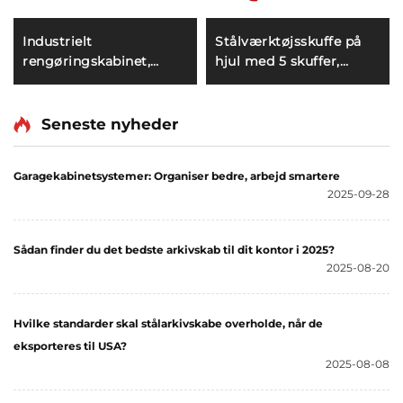
Industrielt
Stålværktøjsskuffe på
rengøringskabinet,
hjul med 5 skuffer,
moderne udendørs stål-
værktøjsvogn til
skab til kost og mop,
bilreparation,
opbevaring til hotel og
opbevaring af værktøj,
Seneste nyheder
skole
vedligeholdelsesmekaniker,
metalværktøjsvogn,
Garagekabinetsystemer: Organiser bedre, arbejd smartere
kabinet
2025-09-28
Sådan finder du det bedste arkivskab til dit kontor i 2025?
2025-08-20
Hvilke standarder skal stålarkivskabe overholde, når de
eksporteres til USA?
2025-08-08