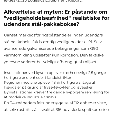
følges (2023 Logistics Equipment Report).
Afkræftelse af myten: Er påstande om
"vedligeholdelsesfrihed" realistiske for
udendørs stål-pakkebokse?
Uanset markedsføringspåstande er ingen udendørs
stålpakkeboks fuldstændig vedligeholdelsesfri. Selv
avancerede galvaniserede belægninger som G90
varmfornikling udsætter kun korrosion. Den faktiske
ydeevne varierer betydeligt afhængigt af miljøet:
Installationer ved kysten oplever tæthedssvigt 2,5 gange
hurtigere end enheder i landdistrikter
Regioner med sne oplever 18 % hurtigere slitage af
hængsler på grund af fryse-tø-cykler og isvæsker
Byinstallationer kræver tre gange hyppigere rengøring for
at modvirke industrielt snavs
En 34-måneders feltundersøgelse af 112 enheder viste,
at selv rustfrit stål i kvalitet 316 udviklede spaltkorrosion