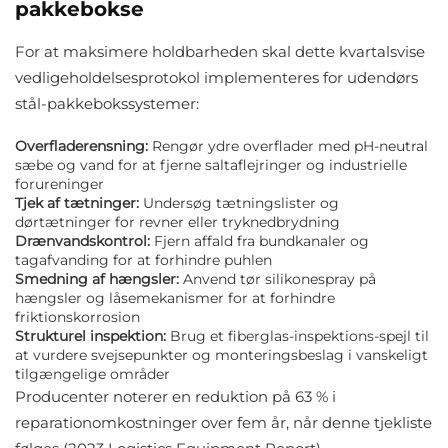
pakkebokse
For at maksimere holdbarheden skal dette kvartalsvise
vedligeholdelsesprotokol implementeres for udendørs
stål-pakkebokssystemer:
Overfladerensning:
Rengør ydre overflader med pH-neutral
sæbe og vand for at fjerne saltaflejringer og industrielle
forureninger
Tjek af tætninger:
Undersøg tætningslister og
dørtætninger for revner eller tryknedbrydning
Drænvandskontrol:
Fjern affald fra bundkanaler og
tagafvanding for at forhindre puhlen
Smedning af hængsler:
Anvend tør silikonespray på
hængsler og låsemekanismer for at forhindre
friktionskorrosion
Strukturel inspektion:
Brug et fiberglas-inspektions-spejl til
at vurdere svejsepunkter og monteringsbeslag i vanskeligt
tilgængelige områder
Producenter noterer en reduktion på 63 % i
reparationomkostninger over fem år, når denne tjekliste