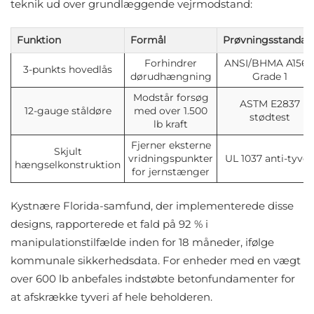
teknik ud over grundlæggende vejrmodstand:
Funktion
Formål
Prøvningsstandar
Forhindrer
ANSI/BHMA A156.
3-punkts hovedlås
dørudhængning
Grade 1
Modstår forsøg
ASTM E2837
12-gauge ståldøre
med over 1.500
stødtest
lb kraft
Fjerner eksterne
Skjult
vridningspunkter
UL 1037 anti-tyver
hængselkonstruktion
for jernstænger
Kystnære Florida-samfund, der implementerede disse
designs, rapporterede et fald på 92 % i
manipulationstilfælde inden for 18 måneder, ifølge
kommunale sikkerhedsdata. For enheder med en vægt
over 600 lb anbefales indstøbte betonfundamenter for
at afskrække tyveri af hele beholderen.