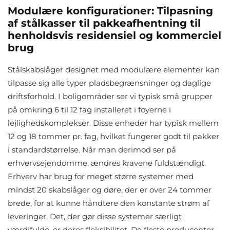
Modulære konfigurationer: Tilpasning
af stålkasser til pakkeafhentning til
henholdsvis residensiel og kommerciel
brug
Stålskabslåger designet med modulære elementer kan
tilpasse sig alle typer pladsbegrænsninger og daglige
driftsforhold. I boligområder ser vi typisk små grupper
på omkring 6 til 12 fag installeret i foyerne i
lejlighedskomplekser. Disse enheder har typisk mellem
12 og 18 tommer pr. fag, hvilket fungerer godt til pakker
i standardstørrelse. Når man derimod ser på
erhvervsejendomme, ændres kravene fuldstændigt.
Erhverv har brug for meget større systemer med
mindst 20 skabslåger og døre, der er over 24 tommer
brede, for at kunne håndtere den konstante strøm af
leveringer. Det, der gør disse systemer særligt
værdifulde, er deres fleksibilitet. De fleste producenter