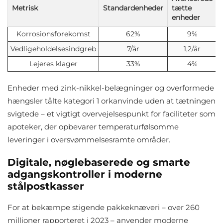
Metrisk
Standardenheder
tætte
enheder
Korrosionsforekomst
62%
9%
Vedligeholdelsesindgreb
7/år
1,2/år
Lejeres klager
33%
4%
Enheder med zink-nikkel-belægninger og overformede
hængsler tålte kategori 1 orkanvinde uden at tætningen
svigtede – et vigtigt overvejelsespunkt for faciliteter som
apoteker, der opbevarer temperaturfølsomme
leveringer i oversvømmelsesramte områder.
Digitale, nøglebaserede og smarte
adgangskontroller i moderne
stålpostkasser
For at bekæmpe stigende pakkeknæveri – over 260
millioner rapporteret i 2023 – anvender moderne