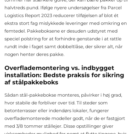
halvtreds pund. Ifølge nyere undersøgelser fra Parcel
Logistics Report 2023 reducerer tilføjelsen af blot ét
ekstra stort fag mislykkede leveringer med omkring en
femtedel. Pakkeboksene er desuden udstyret med
speciel polstring for at forhindre genstande i at rattle
rundt inde i faget samt dobbeltlåse, der sikrer alt, når
nogen henter deres pakke.
Overflademontering vs. indbygget
installation: Bedste praksis for sikring
af stålpakkeboks
Sådan stål-pakkebokse monteres, påvirker i høj grad,
hvor stabile de forbliver over tid. Til steder som
betonterrasser eller indendørs lokaler, fungerer
overflademonterede modeller godt, når de er fastgjort
med 3/8 tommer stållejer. Disse opstillinger giver
virksomheder mulighed for nemt at flytte tingene, hvis