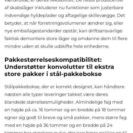
af skabslåger inkluderer nu funktioner som justerbare
indvendige hyldeplader og aftagelige skillevægge. Det
betyder, at når forretningsvolumener ændrer sig, eller
nye emballagestandarder opstår, kan driftsansvarlige
faktisk demontere store låger og omdanne dem til flere
mindre uden at skulle udskifte hele enhederne.
Pakkestørrelseskompatibilitet:
Understøtter konvolutter til ekstra
store pakker i stål-pakkebokse
Stålpakkebokse, der er korrekt designet, kan håndtere
næsten alle typer leveringer takket være deres
blandede størrelsesmuligheder. Almindelige fag med
en højde på ca. 16 tommer og en bredde på 18 tommer
egner sig godt til breve og små pakker, mens større fag
med en højde på 36 tommer og en bredde på 24
tommer har stærkere gulve, der kan bære pakker op til