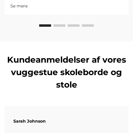
overholdelse af ATF og NFSA. Download din gratis
Se mere
checkliste.
Kundeanmeldelser af vores
vuggestue skoleborde og
stole
Sarah Johnson