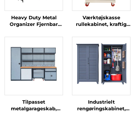
Heavy Duty Metal
Værktøjskasse
Organizer Fjernbar
rullekabinet, kraftig
Sammensætbar
motorcykelvogn,
Opbevaringshylde
værktøjskasse
Foldbar
kabinet, vogn,
Ståludstillingsstativ
metalværktøjskabinet
Rack med Låsbare
med pilleplade til
Hjul
bilværksted
Tilpasset
Industrielt
metalgarageskab,
rengøringskabinet,
mekanikers
moderne udendørs
arbejdsbænk,
stål-skab til kost og
organisationsystem,
mop, opbevaring til