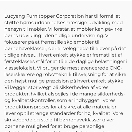
vægskab,
hotel og skole
værktøjskiste, kabinet
Luoyang Furnitopper Corporation har til formål at
støtte børns uddannelsesmæssige udvikling med
hensyn til møbler. Vi forstår, at møbler kan påvirke
børns udvikling i den tidlige undervisning. Vi
fokuserer på at fremstille skolemøbler til
børnehaveklasser, der er velegnede til elever på det
tidlige niveau. Hvert enkelt stykke er fremstillet af
førsteklasses stål for at tåle de daglige belastninger i
klasselokalet. Vi bruger de mest avancerede CNC-
laserskærere og robotteknik til svejsning for at sikre
den højst mulige præcision på hvert enkelt stykke.
Vi lægger stor vægt på sikkerheden af vores
produkter, hvilket afspejles i de mange sikkerheds-
og kvalitetskontroller, som er indbygget i vores
produktionsproces for at sikre, at alle materialer
lever op til strenge standarder for høj kvalitet. Vore
skriveborde og stole til børnehaveklasser giver
børnene mulighed for at bruge personlige