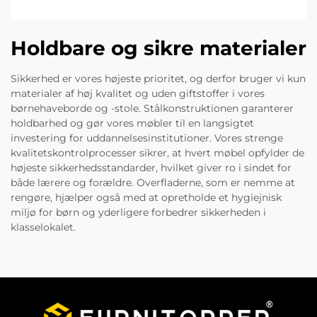
Holdbare og sikre materialer
Sikkerhed er vores højeste prioritet, og derfor bruger vi kun
materialer af høj kvalitet og uden giftstoffer i vores
børnehaveborde og -stole. Stålkonstruktionen garanterer
holdbarhed og gør vores møbler til en langsigtet
investering for uddannelsesinstitutioner. Vores strenge
kvalitetskontrolprocesser sikrer, at hvert møbel opfylder de
højeste sikkerhedsstandarder, hvilket giver ro i sindet for
både lærere og forældre. Overfladerne, som er nemme at
rengøre, hjælper også med at opretholde et hygiejnisk
miljø for børn og yderligere forbedrer sikkerheden i
klasselokalet.