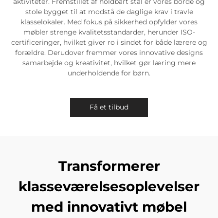
aktiviteter. Fremstillet af holdbart stål er vores borde og
stole bygget til at modstå de daglige krav i travle
klasselokaler. Med fokus på sikkerhed opfylder vores
møbler strenge kvalitetsstandarder, herunder ISO-
certificeringer, hvilket giver ro i sindet for både lærere og
forældre. Derudover fremmer vores innovative designs
samarbejde og kreativitet, hvilket gør læring mere
underholdende for børn.
Få et tilbud
Transformerer
klasseværelsesoplevelser
med innovativt møbel