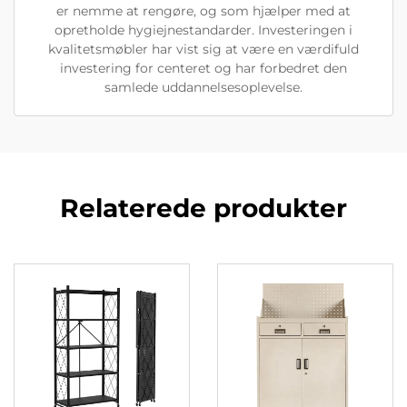
er nemme at rengøre, og som hjælper med at
opretholde hygiejnestandarder. Investeringen i
kvalitetsmøbler har vist sig at være en værdifuld
investering for centeret og har forbedret den
samlede uddannelsesoplevelse.
Relaterede produkter