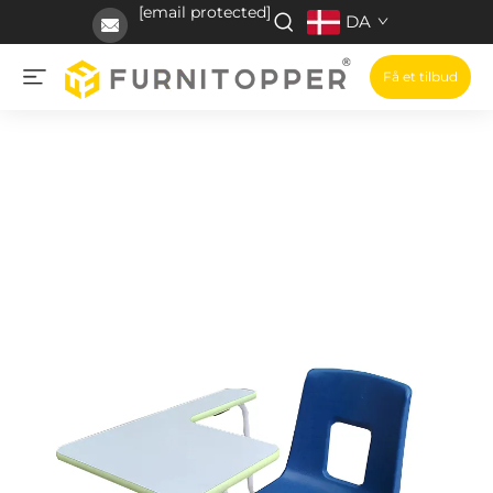
[email protected]
DA
Få et tilbud