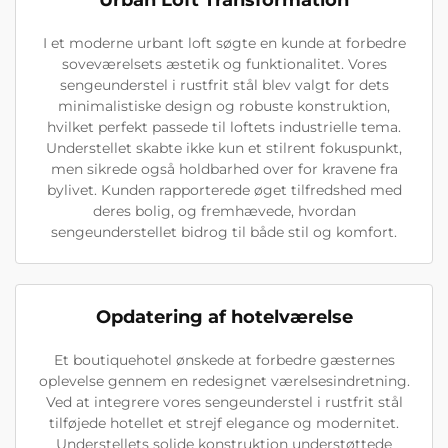
Urban Loft Transformation
I et moderne urbant loft søgte en kunde at forbedre
soveværelsets æstetik og funktionalitet. Vores
sengeunderstel i rustfrit stål blev valgt for dets
minimalistiske design og robuste konstruktion,
hvilket perfekt passede til loftets industrielle tema.
Understellet skabte ikke kun et stilrent fokuspunkt,
men sikrede også holdbarhed over for kravene fra
bylivet. Kunden rapporterede øget tilfredshed med
deres bolig, og fremhævede, hvordan
sengeunderstellet bidrog til både stil og komfort.
Opdatering af hotelværelse
Et boutiquehotel ønskede at forbedre gæsternes
oplevelse gennem en redesignet værelsesindretning.
Ved at integrere vores sengeunderstel i rustfrit stål
tilføjede hotellet et strejf elegance og modernitet.
Understellets solide konstruktion understøttede