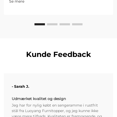
Se mere
Mange generiske "brandbestandige" mærkater
derude har faktisk ikke...
Kunde Feedback
- Sarah J.
Udmærket kvalitet og design
Jeg har for nylig købt en sengeramme i rustfrit
stål fra Luoyang Furnitopper, og jeg kunne ikke
være mere tilfreds. Kvaliteten er fremragende, og