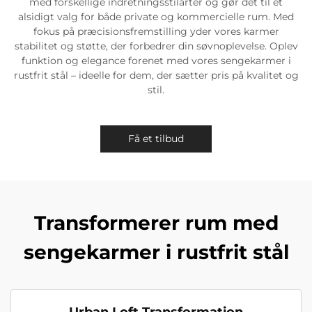
med forskellige indretningsstilarter og gør det til et
alsidigt valg for både private og kommercielle rum. Med
fokus på præcisionsfremstilling yder vores karmer
stabilitet og støtte, der forbedrer din søvnoplevelse. Oplev
funktion og elegance forenet med vores sengekarmer i
rustfrit stål – ideelle for dem, der sætter pris på kvalitet og
stil.
Få et tilbud
Transformerer rum med
sengekarmer i rustfrit stål