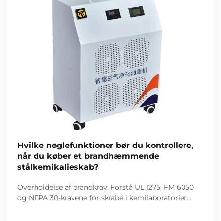
Hvilke nøglefunktioner bør du kontrollere,
når du køber et brandhæmmende
stålkemikalieskab?
Overholdelse af brandkrav: Forstå UL 1275, FM 6050
og NFPA 30-kravene for skrabe i kemilaboratorier.
Hvorfor UL 1275- og FM 6050-certificering er
vigtigere end generiske 'brandbestandige' påstande.