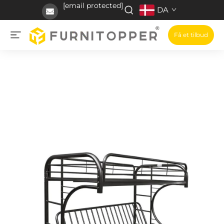
[email protected]
DA
Få et tilbud