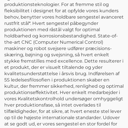
produktionsteknologier. For at fremme stil og
fleksibilitet i designet for at opfylde vores kunders
behov, benytter vores holdbare sengestel avanceret
rustfrit stål*. Hvert sengestel påbegynder
produktionen med råstål valgt for optimal
holdbarhed og korrosionsbestandighed. State-of-
the-art CNC (Computer Numerical Control)
maskiner og robot svejsere udfører præcisions-
skæring, bøjning og svejsning, så hvert enkelt
stykke fremstilles med excellence. Dette resulterer i
et produkt, der er visuelt tiltalende og yder
kvalitetsunderstøttelse i årsvis brug. Indførelsen af
5S ledelsesfilosofien i produktionen skaber en
kultur, der fremmer sikkerhed, renlighed og optimal
produktionseffektivitet. Hver enkelt medarbejder i
vores Kvalitetskontrolhold undersøger omhyggeligt
hver produktionsfase, så intet overlades til
tilfældigheder, for at sikre, at hvert eneste stel lever
op til de højeste internationale standarder. Udover
at se godt ud, er vores sengestel en stor fordel for