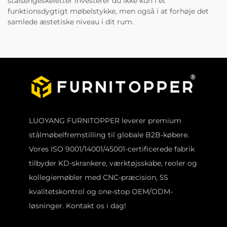
stålsengeskeletter investerer du ikke kun i et
funktionsdygtigt møbelstykke, men også i at forhøje det
samlede æstetiske niveau i dit rum.
LUOYANG FURNITOPPER leverer premium
stålmøbelfremstilling til globale B2B-købere.
Vores ISO 9001/14001/45001-certificerede fabrik
tilbyder KD-skrankere, værktøjsskabe, reoler og
kollegiemøbler med CNC-præcision, 5S
kvalitetskontrol og one-stop OEM/ODM-
løsninger. Kontakt os i dag!