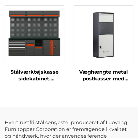
Opbevaringshylde
bilreparation,
Foldbar
opbevaring af værktøj,
Ståludstillingsstativ
vedligeholdelsesmekani
Rack med Låsbare
metalværktøjsvogn,
Hjul
kabinet
Stålværktøjskasse
Væghængte metal
sidekabinet,
postkasser med
højkvalitets industriel
leveringsboks, vejrfast
værktøjskasse, metal
sikker opbevaring til
modul
pakker med
kombinationsarbejdsbænk,
kombinationslås
værktøjskabinet,
værksted
Hvert rustfri stål sengestel produceret af Luoyang
Furnitopper Corporation er fremragende i kvalitet
og håndværk, hvor der anvendes førende