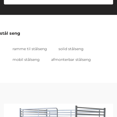
stål seng
ramme til stålseng
solid stålseng
mobil stålseng
afmonterbar stålseng