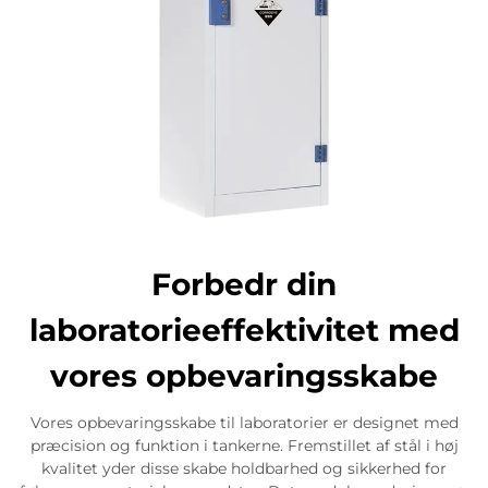
Forbedr din
laboratorieeffektivitet med
vores opbevaringsskabe
Vores opbevaringsskabe til laboratorier er designet med
præcision og funktion i tankerne. Fremstillet af stål i høj
kvalitet yder disse skabe holdbarhed og sikkerhed for