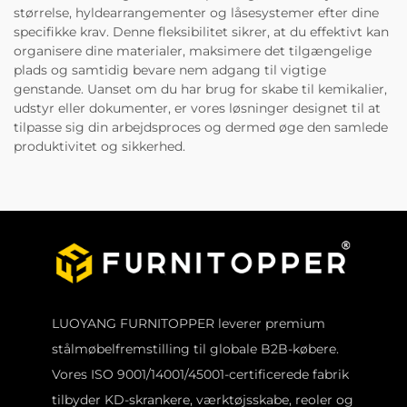
størrelse, hyldearrangementer og låsesystemer efter dine
specifikke krav. Denne fleksibilitet sikrer, at du effektivt kan
organisere dine materialer, maksimere det tilgængelige
plads og samtidig bevare nem adgang til vigtige
genstande. Uanset om du har brug for skabe til kemikalier,
udstyr eller dokumenter, er vores løsninger designet til at
tilpasse sig din arbejdsproces og dermed øge den samlede
produktivitet og sikkerhed.
LUOYANG FURNITOPPER leverer premium
stålmøbelfremstilling til globale B2B-købere.
Vores ISO 9001/14001/45001-certificerede fabrik
tilbyder KD-skrankere, værktøjsskabe, reoler og