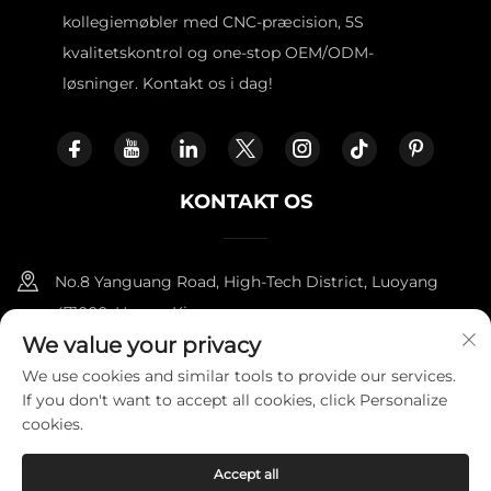
kollegiemøbler med CNC-præcision, 5S
kvalitetskontrol og one-stop OEM/ODM-
løsninger. Kontakt os i dag!
KONTAKT OS
No.8 Yanguang Road, High-Tech District, Luoyang
471000, Henan, Kina.
We value your privacy
+86-18338800729
We use cookies and similar tools to provide our services.
If you don't want to accept all cookies, click Personalize
[email protected]
cookies.
Accept all
Copyright © 2025 af LUOYANG FURNITOPPER IMPORT AND