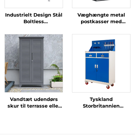
Industrielt Design Stål
Væghængte metal
Boltless
postkasser med
Opbevaringsstativ
leveringsboks, vejrfast
Hylde Lagerstativ
sikker opbevaring til
Garagehylder Metal
pakker med
Mellemtynde Hylde
kombinationslås
Vandtæt udendørs
Tyskland
skur til terrasse eller
Storbritannien
balkon, lille
Værksted
haveværkstue,
Værkstedsvogn Stål
vejrbestandig
arbejdsbænk
opbevaring til fisketøj
Rullekabinet