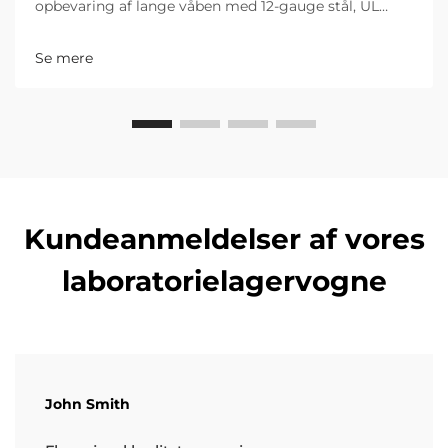
opbevaring af lange våben med 12-gauge stål, UL
1037-certificering og avanceret sikkerhed. Sørg for
overholdelse af ATF og NFSA. Download din gratis
Se mere
checkliste.
Kundeanmeldelser af vores
laboratorielagervogne
John Smith