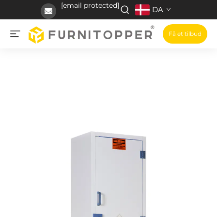
[email protected]
DA
Få et tilbud