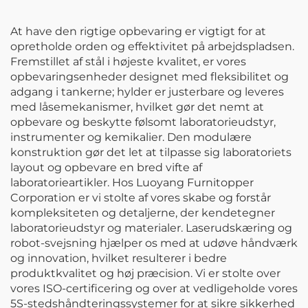
Mekaniker
håndværktøjsæt Metal
At have den rigtige opbevaring er vigtigt for at
opbevaring
opretholde orden og effektivitet på arbejdspladsen.
værktøjskasse
Fremstillet af stål i højeste kvalitet, er vores
opbevaringsenheder designet med fleksibilitet og
adgang i tankerne; hylder er justerbare og leveres
med låsemekanismer, hvilket gør det nemt at
opbevare og beskytte følsomt laboratorieudstyr,
instrumenter og kemikalier. Den modulære
konstruktion gør det let at tilpasse sig laboratoriets
layout og opbevare en bred vifte af
laboratorieartikler. Hos Luoyang Furnitopper
Corporation er vi stolte af vores skabe og forstår
kompleksiteten og detaljerne, der kendetegner
laboratorieudstyr og materialer. Laserudskæring og
robot-svejsning hjælper os med at udøve håndværk
og innovation, hvilket resulterer i bedre
produktkvalitet og høj præcision. Vi er stolte over
vores ISO-certificering og over at vedligeholde vores
5S-stedshåndteringssystemer for at sikre sikkerhed