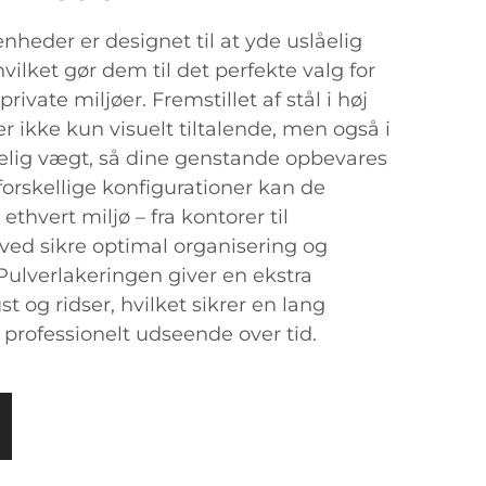
heder er designet til at yde uslåelig
vilket gør dem til det perfekte valg for
vate miljøer. Fremstillet af stål i høj
er ikke kun visuelt tiltalende, men også i
delig vægt, så dine genstande opbevares
forskellige konfigurationer kan de
ethvert miljø – fra kontorer til
erved sikre optimal organisering og
Pulverlakeringen giver en ekstra
t og ridser, hvilket sikrer en lang
t professionelt udseende over tid.