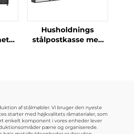
Husholdnings
net
stålpostkasse med
 Høj
pakkelåger, sikker
pakkeboks,
nk
udendørs antityveri
sted
leveringskabinet
on
duktion af stålmøbler. Vi bruger den nyeste
es starter med højkvalitets råmaterialer, som
ert enkelt komponent i vores enheder lever
produktionsområder pæne og organiserede.
res høje metalhyldeenheder er desuden