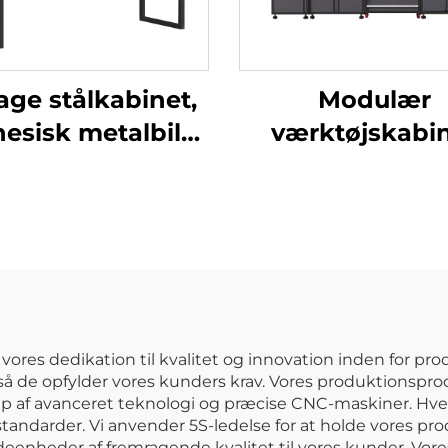
age stålkabinet,
Modulær
nesisk metalbil
værktøjskabi
keringskabinet,
arbejdsstation
sse over bilens
holdbar
motorhjelm,
værkstedsbæ
lopbevaringsskab
System Bilværk
alsidig
arbejdsstati
ores dedikation til kvalitet og innovation inden for pro
så de opfylder vores kunders krav. Vores produktionsproc
jælp af avanceret teknologi og præcise CNC-maskiner. Hv
standarder. Vi anvender 5S-ledelse for at holde vores 
eenheder af fremragende kvalitet til vores kunder. Vo