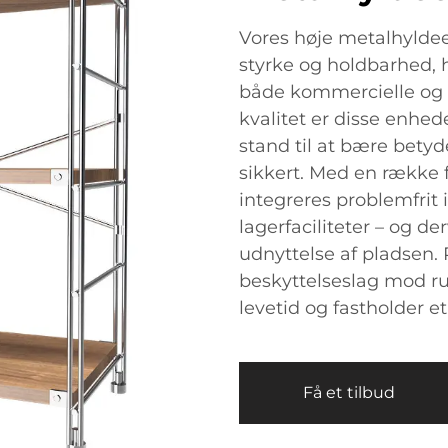
Vores høje metalhyldeen
styrke og holdbarhed, h
både kommercielle og pri
kvalitet er disse enhed
stand til at bære bety
sikkert. Med en række 
integreres problemfrit i 
lagerfaciliteter – og d
udnyttelse af pladsen. 
beskyttelseslag mod rus
levetid og fastholder e
Få et tilbud