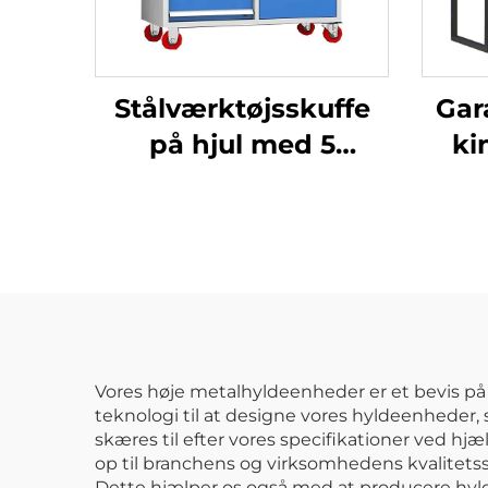
Stålværktøjsskuffe
Gar
på hjul med 5
ki
skuffer,
par
værktøjsvogn til
ka
bilreparation,
opbevaring af
meta
værktøj,
vedligeholdelsesmekaniker,
metalværktøjsvogn,
Vores høje metalhyldeenheder er et bevis på v
teknologi til at designe vores hyldeenheder, 
kabinet
skæres til efter vores specifikationer ved h
op til branchens og virksomhedens kvalitets
Dette hjælper os også med at producere hyld