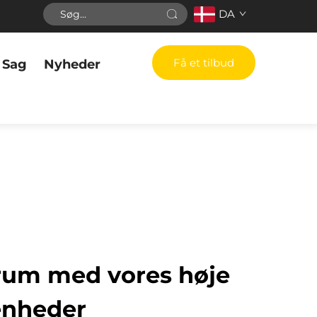
DA
Få et tilbud
Sag
Nyheder
 rum med vores høje
enheder