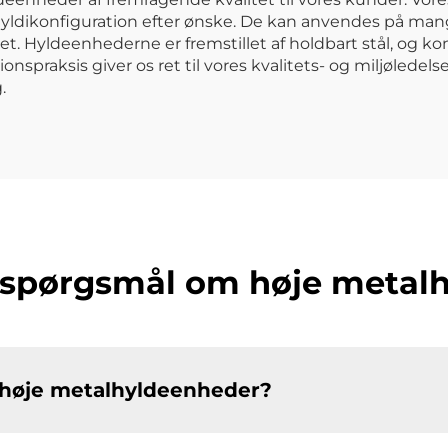
 hyldikonfiguration efter ønske. De kan anvendes på mange
t. Hyldeenhederne er fremstillet af holdbart stål, og ko
onspraksis giver os ret til vores kvalitets- og miljøledel
.
de spørgsmål om høje metal
 høje metalhyldeenheder?