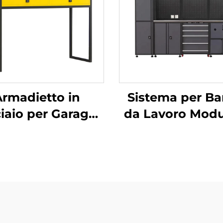
Armadietto in
Sistema per B
iaio per Garage
da Lavoro Modu
dietto Cinese in
con Armadi
Metallo per
Attrezzi, Banc
rcheggio Auto
Officina Garag
enitore Sopra il
Alta Resisten
Vano Motore
Stazione di La
rmadietto per
Versatile