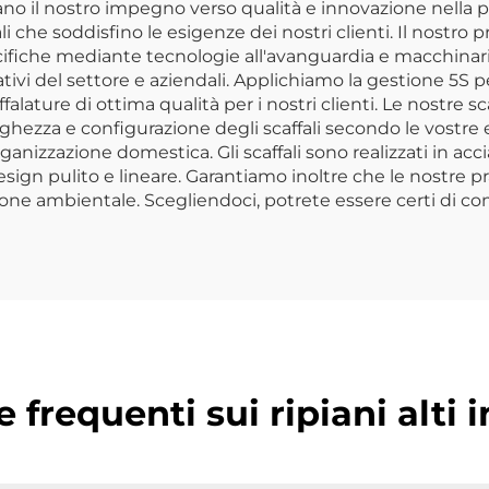
agazzinaggio in
ano il nostro impegno verso qualità e innovazione nella pr
i che soddisfino le esigenze dei nostri clienti. Il nostro
Metallo
specifiche mediante tecnologie all'avanguardia e macchin
ativi del settore e aziendali. Applichiamo la gestione 5S 
affalature di ottima qualità per i nostri clienti. Le nostre s
rghezza e configurazione degli scaffali secondo le vostre 
anizzazione domestica. Gli scaffali sono realizzati in accia
sign pulito e lineare. Garantiamo inoltre che le nostre 
gestione ambientale. Scegliendoci, potrete essere certi di 
requenti sui ripiani alti 