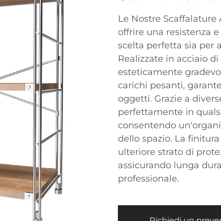
Le Nostre Scaffalature 
offrire una resistenza 
scelta perfetta sia per
Realizzate in acciaio di
esteticamente gradevol
carichi pesanti, garante
oggetti. Grazie a divers
perfettamente in qualsi
consentendo un'organizz
dello spazio. La finitu
ulteriore strato di prot
assicurando lunga dur
professionale.
Richiedi un preve