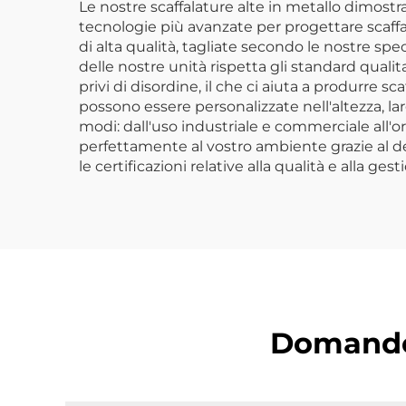
in Metallo per
Imm
Le nostre scaffalature alte in metallo dimostr
tecnologie più avanzate per progettare scaffal
Meccanico
di alta qualità, tagliate secondo le nostre 
delle nostre unità rispetta gli standard qualit
privi di disordine, il che ci aiuta a produrre sc
possono essere personalizzate nell'altezza, la
modi: dall'uso industriale e commerciale all'org
perfettamente al vostro ambiente grazie al de
le certificazioni relative alla qualità e alla 
Domande f