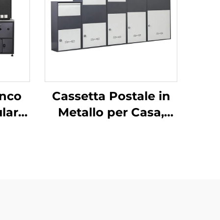
anco
Cassetta Postale in
lare
Metallo per Casa,
o
Armadietto per
o da
Pacchi con Supporto,
e ad
Cassetta Sicura per
za,
Consegna di Pacchi
voro
Esterna Antifurto