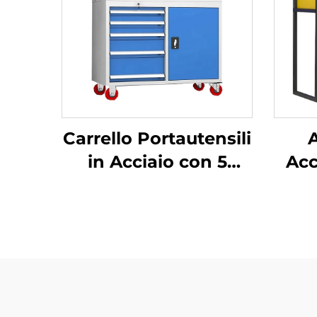
Carrello Portautensili
in Acciaio con 5
Acc
Cassetti Rotanti
Arma
Carrello per Attrezzi
per Riparazioni Auto
Pa
Archivio Utensili
Cont
Manutenzione
Carrello Portautensili
A