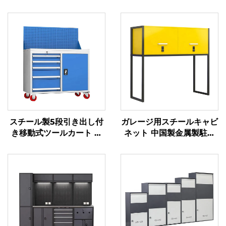
スチール製5段引き出し付
ガレージ用スチールキャビ
き移動式ツールカート 自
ネット 中国製金属製駐車
動車修理用工具収納メンテ
場用キャビネット ボンネ
ナンス用メカニック金属ツ
ット上設置用金属製収納ロ
ーリー キャビネット
ッカー