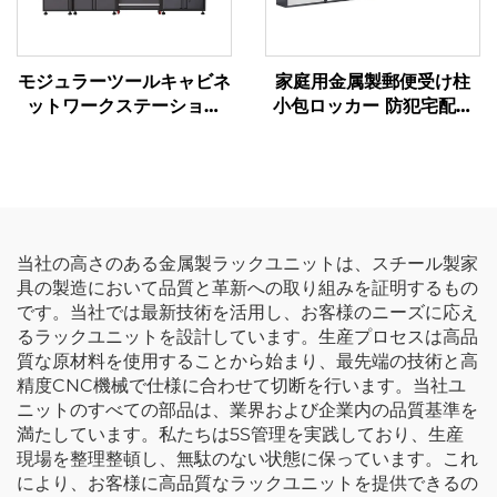
モジュラーツールキャビネ
家庭用金属製郵便受け柱
ットワークステーション
小包ロッカー 防犯宅配ボ
高耐久性ガレージワークベ
ックス 屋外盗難防止配送
ンチシステム 車用ワーク
キャビネット
ショップ 多目的ワークス
テーション
当社の高さのある金属製ラックユニットは、スチール製家
具の製造において品質と革新への取り組みを証明するもの
です。当社では最新技術を活用し、お客様のニーズに応え
るラックユニットを設計しています。生産プロセスは高品
質な原材料を使用することから始まり、最先端の技術と高
精度CNC機械で仕様に合わせて切断を行います。当社ユ
ニットのすべての部品は、業界および企業内の品質基準を
満たしています。私たちは5S管理を実践しており、生産
現場を整理整頓し、無駄のない状態に保っています。これ
により、お客様に高品質なラックユニットを提供できるの