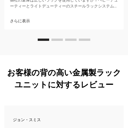
御社の倉庫は正しいラックを使用していますか？ヘビーデュ
ーティーとライトデューティーのスチールラックシステムに
おける積載能力、安全性、投資利益率（ROI）の違いを確認
しましょう。高価な崩壊事故を防ぐために、今すぐ詳細な比
さらに表示
較をご覧ください。
お客様の背の高い金属製ラック
ユニットに対するレビュー
ジョン・スミス