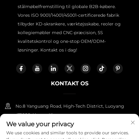
stålmøbelfremstilling til globale B2B-købere.
Vores ISO 9001/14001/45001-certificerede fabrik
tilbyder KD-skrankere, værktøjsskabe, reoler og
kollegiemøbler med CNC-præcision, 5S
kvalitetskontrol og one-stop OEM/ODM-
løsninger. Kontakt os i dag!
KONTAKT OS
No.8 Yanguang Road, High-Tech District, Luoyang
471000, Henan, Kina.
We value your privacy
+86-18338800729
We use cookies and similar tools to provide our services.