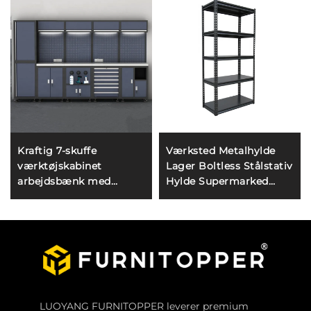
Kraftig 7-skuffe
Værksted Metalhylde
værktøjskabinet
Lager Boltless Stålstativ
arbejdsbænk med
Hylde Supermarked
skuffer, garageskab til
Udstillingshylde Balkon
opbevaring, rullende
Sølvpapir
metalværktøjskasse,
Opbevaringsrack
trailer værktøjskabinet
LUOYANG FURNITOPPER leverer premium