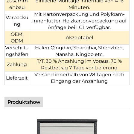
Zusamm
Einfache Montage innerhalb von 4–6
enbau
Minuten.
Mit Kartonverpackung und Polyfoam-
Verpacku
Innenfutter, Holzkartonverpackung auf
ng
Anfrage bei LCL verfügbar.
OEM;
Akzeptabel
ODM
Verschiffu
Hafen Qingdao, Shanghai, Shenzhen,
ngshäfen
Nansha, Ningbo etc.
T/T, 30 % Anzahlung im Voraus, 70 %
Zahlung
Restbetrag 7 Tage vor Lieferung
Versand innerhalb von 28 Tagen nach
Lieferzeit
Eingang der Anzahlung
Produktshow