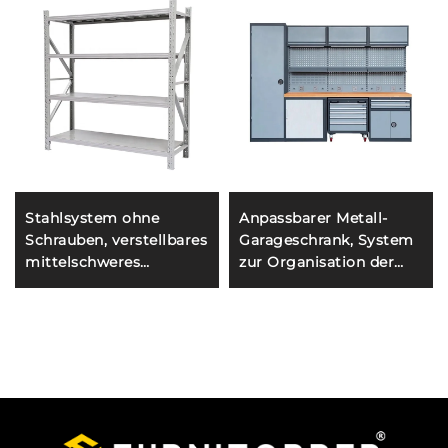
Stahlsystem ohne
Anpassbarer Metall-
Schrauben, verstellbares
Garageschrank, System
mittelschweres
zur Organisation der
Metallregal für Lager
Werkbank des
und Garage
Mechanikers,
Wandtresor,
Werkzeugkofferschrank