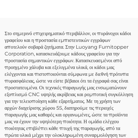
Γκαράζ, Ισχυρή Μεταλλική
Αποθήκευση για Κάδους
Συνδυαστική Εργασία,
Απορριμμάτων
Κουζίνα Εργαστηρίου,
Ντουλάπα
Στο σημερινό επιχειρηματικό περιβάλλον, οι πυράνοχοι κάδοι
γραφείου και η προστασία εμπιστευτικών εγγράφων
αποτελούν σοβαρά ζητήματα. Στην Luoyang Furnitopper
Corporation, κατασκευάζουμε κάδους γραφείου για την
προστασία σημαντικών εγγράφων. Κατασκευασμένοι από
προηγμένο χάλυβα και εξελιγμένα υλικά, οι κάδοι μας
ελέγχονται και πιστοποιούνται σύμφωνα με διεθνή πρότυπα
πυρασφάλειας, ώστε να είστε βέβαιοι ότι τα έγγραφά σας είναι
προστατευμένα. Οι τεχνικές παραγωγής μας ενσωματώνουν
εξοπλισμό CNC υψηλής ακρίβειας και ρομποτική συγκόλληση
για την τελειοποίηση κάθε εξαρτήματος. Με τη χρήση των
αρχών διαχείρισης χώρου 5S, διατηρούμε τις περιοχές
παραγωγής μας καθαρές και οργανωμένες, ώστε τα προϊόντα
μας να έχουν την υψηλότερη ποιότητα. Η ομάδα ελέγχου
ποιότητας επιβλέπει κάθε πτυχή της παραγωγής, από τα
πρώτα υλικά μέχρι την ολοκληρωμένη συναρμολόγηση των