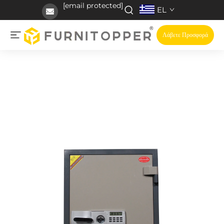
[email protected]
EL
Λάβετε Προσφορά