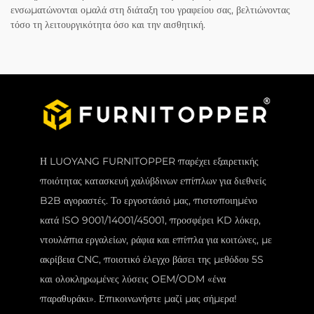
ενσωματώνονται ομαλά στη διάταξη του γραφείου σας, βελτιώνοντας
τόσο τη λειτουργικότητα όσο και την αισθητική.
Η LUOYANG FURNITOPPER παρέχει εξαιρετικής
ποιότητας κατασκευή χαλύβδινων επίπλων για διεθνείς
B2B αγοραστές. Το εργοστάσιό μας, πιστοποιημένο
κατά ISO 9001/14001/45001, προσφέρει KD λόκερ,
ντουλάπια εργαλείων, ράφια και επίπλα για κοιτώνες, με
ακρίβεια CNC, ποιοτικό έλεγχο βάσει της μεθόδου 5S
και ολοκληρωμένες λύσεις OEM/ODM «ένα
παραθυράκι». Επικοινωνήστε μαζί μας σήμερα!