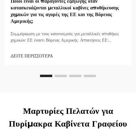
Ποιοι είναι οι παράγοντες εξαγωγής όταν
κατασκευάζονται μεταλλικοί καβίνες αποθήκευσης
χημικών για τις αγορές της ΕΕ και της Βόρειας
Αμερικής;
Συμμόρφωση με τους κανονισμούς για μεταλλικές αποθήκες
χημικών: ΕΕ έναντι Βόρειας Αμερικής. Απαιτήσεις ΕΕ:
REACH, EN 14470-1, σήμανση CE και κατηγοριοποίηση
κινδύνων. Οι κατασκευαστές μεταλλικών αποθηκών χημικών
ΔΕΙΤΕ ΠΕΡΙΣΣΟΤΕΡΑ
που επιθυμούν να εξάγουν τα προϊόντα τους στην Ευρωπαϊκή
Ένωση πρέπει να ακολουθήσουν...
Μαρτυρίες Πελατών για
Πυρίμακρα Καβίνετα Γραφείου