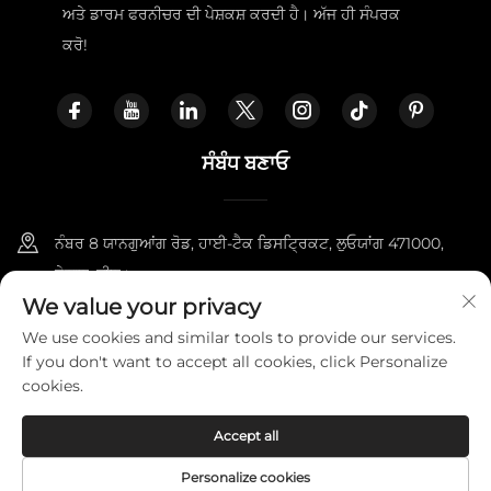
ਅਤੇ ਡਾਰਮ ਫਰਨੀਚਰ ਦੀ ਪੇਸ਼ਕਸ਼ ਕਰਦੀ ਹੈ। ਅੱਜ ਹੀ ਸੰਪਰਕ
ਕਰੋ!
ਸੰਬੰਧ ਬਣਾਓ
ਨੰਬਰ 8 ਯਾਨਗੁਆਂਗ ਰੋਡ, ਹਾਈ-ਟੈਕ ਡਿਸਟ੍ਰਿਕਟ, ਲੁਓਯਾਂਗ 471000,
ਹੇਨਾਨ, ਚੀਨ।
We value your privacy
+86-18338800729
We use cookies and similar tools to provide our services.
If you don't want to accept all cookies, click Personalize
[email protected]
cookies.
Accept all
ਕਾਪੀਰਾਈਟ © 2025 ਲੁਓਯਾਂਗ ਫਰਨੀਟੌਪਰ ਇੰਪੋਰਟ ਐਂਡ ਐਕਸਪੋਰਟ ਟਰੇਡਿੰਗ ਕੰਪਨੀ
ਲਿਮਟਿਡ ਦੁਆਰਾ।
ਗੋਪਨੀਯਤਾ ਸਹਿਤੀ
Personalize cookies