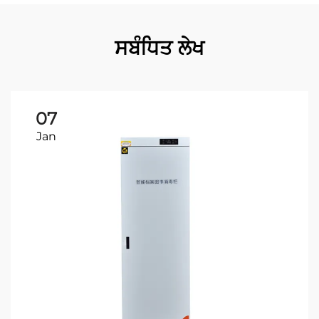
ਸਬੰਧਿਤ ਲੇਖ
07
Jan