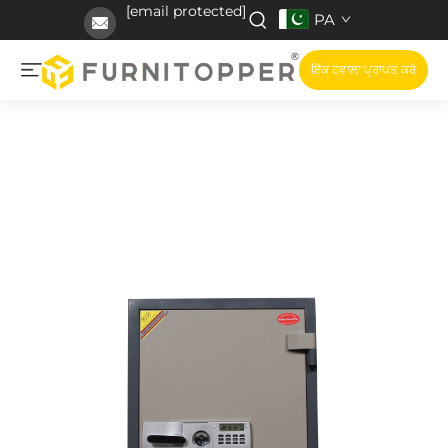
[email protected]
PA
ਇੱਕ ਹਵਾਲਾ ਪ੍ਰਾਪਤ ਕਰੋ