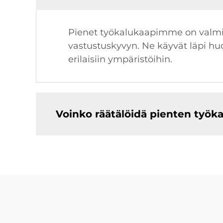
Pienet työkalukaapimme on valmis
vastustuskyvyn. Ne käyvät läpi huo
erilaisiin ympäristöihin.
Voinko räätälöidä pienten työk