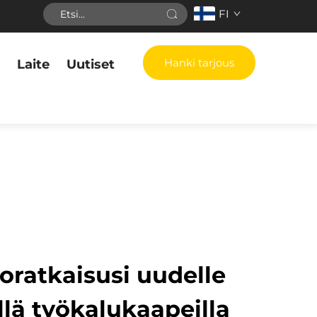
FI
Hanki tarjous
M
Laite
Uutiset
oratkaisusi uudelle
illä työkalukaapeilla