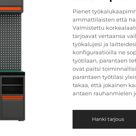
Pienet työkalukaapim
ammattilaisten että har
Valmistettu korkealaat
tarjoavat vertaansa vai
työkalujesi ja laitteide
konfiguraatioilla ne s
työtilaan, parantaen t
ovat paitsi toiminnallis
parantaen työtilasi yle
takaa, että jokainen ka
antaen rauhanmielen j
Hanki tarjous