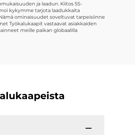
Kierrätysastian
mukaisuuden ja laadun. Kiitos 5S-
koteilutalo
simoi kykymme tarjota laadukkaita
a. Nämä ominaisuudet soveltuvat tarpeisiinne
ienet Työkalukaapit vastaavat asiakkaiden
inneet meille paikan globaalilla
kalukaapeista