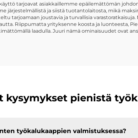
käyttö tarjoavat asiakkaillemme epäilemättömän johdon
e järjestelmällistä ja siistä tuotantolaitosta, mikä mak
eltu tarjoamaan joustavia ja turvallisia varastoratkaisuj
kautta. Riippumatta yrityksenne koosta ja luonteesta, P
mättömällä laadulla. Juuri nämä ominaisuudet ovat ansa
t kysymykset pienistä työ
enten työkalukaappien valmistuksessa?