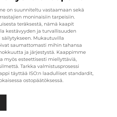
me on suunniteltu vastaamaan sekä
rastajien moninaisiin tarpeisiin.
uisesta teräksestä, nämä kaapit
lla kestävyyden ja turvallisuuden
si säilytykseen. Mukautuvilla
opivat saumattomasti mihin tahansa
ehokkuutta ja järjestystä. Kaappimme
ia myös esteettisesti miellyttäviä,
isilmettä. Tarkka valmistusprosessi
appi täyttää ISO:n laadulliset standardit,
okaisessa ostopäätöksessä.