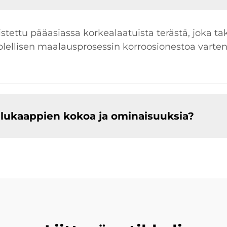
tettu pääasiassa korkealaatuista terästä, joka t
lellisen maalausprosessin korroosionestoa varten,
alukaappien kokoa ja ominaisuuksia?