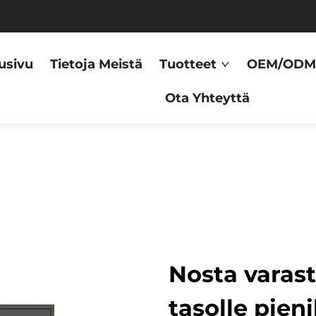
usivu
Tietoja Meistä
Tuotteet
OEM/OD
Ota Yhteyttä
Nosta varast
tasolle pien