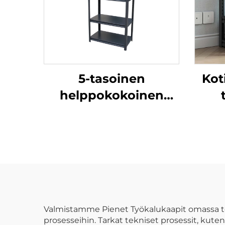
5-tasoinen
Kot
helppokokoinen
metalliteräshylly
ta
kotiin ja toimistoon,
kirjahylly, keittiön
kaluste, teräksinen
a
varastohylly
s
Valmistamme Pienet Työkalukaapit omassa te
prosesseihin. Tarkat tekniset prosessit, kute