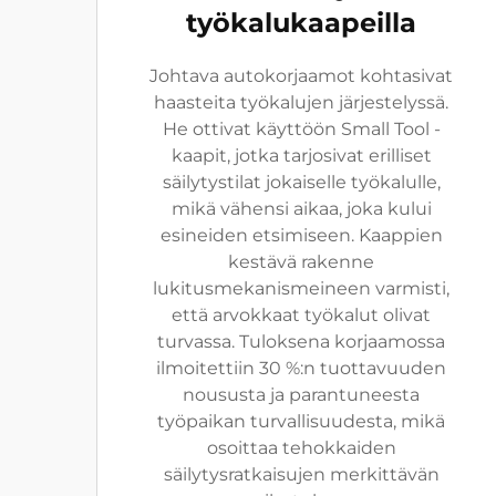
työkalukaapeilla
Johtava autokorjaamot kohtasivat
haasteita työkalujen järjestelyssä.
He ottivat käyttöön Small Tool -
kaapit, jotka tarjosivat erilliset
säilytystilat jokaiselle työkalulle,
mikä vähensi aikaa, joka kului
esineiden etsimiseen. Kaappien
kestävä rakenne
lukitusmekanismeineen varmisti,
että arvokkaat työkalut olivat
turvassa. Tuloksena korjaamossa
ilmoitettiin 30 %:n tuottavuuden
noususta ja parantuneesta
työpaikan turvallisuudesta, mikä
osoittaa tehokkaiden
säilytysratkaisujen merkittävän