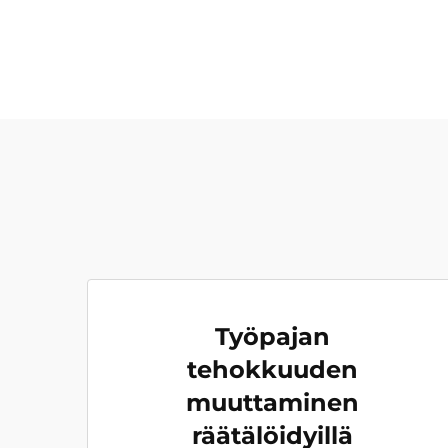
Työpajan
tehokkuuden
muuttaminen
räätälöidyillä