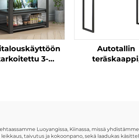
italouskäyttöön
Autotallin
tarkoitettu 3-
teräskaappi
soinen kestävä
kiinalainen
metallihylly,
metallinen au
rautarakenne,
pysäköintialu
kvaariopohja,
kaappi, laati
teräksinen
auton konepellin 
kalankalan
metallinen
eisontapohja
säilytysloker
htaassamme Luoyangissa, Kiinassa, missä yhdistämme l
n leikkaus, taivutus ja kokoonpano, sekä laadukas käsitte