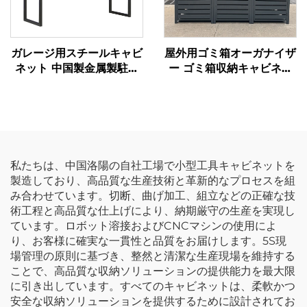
ガレージ用スチールキャビ
屋外用ゴミ箱オーガナイザ
ネット 中国製金属製駐車
ー ゴミ箱収納キャビネッ
場用キャビネット ボンネ
ト 折りたたみ式蓋付き金
ット上設置用金属製収納ロ
属製廃棄物ボックス ホイ
ッカー
ール付きゴミ箱シェッド
リサイクルごみ箱 収納 家
庭用
私たちは、中国洛陽の自社工場で小型工具キャビネットを
製造しており、高品質な生産技術と革新的なプロセスを組
み合わせています。切断、曲げ加工、組立などの正確な技
術工程と高品質な仕上げにより、納期厳守の生産を実現し
ています。ロボット溶接およびCNCマシンの使用によ
り、お客様に確実な一貫性と品質をお届けします。5S現
場管理の原則に基づき、整然と清潔な生産現場を維持する
ことで、高品質な収納ソリューションの提供能力を最大限
に引き出しています。すべてのキャビネットは、柔軟かつ
安全な収納ソリューションを提供するために設計されてお