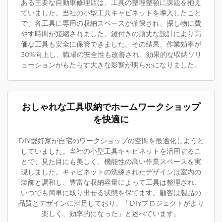
ある主要な自動車修理店は、工具の整理整頓に課題を抱え
ていました。当社の小型工具キャビネットを導入したこと
で、各工具に専用の収納スペースが確保され、探し物に費
やす時間が短縮されました。鍵付きの頑丈な設計により高
価な工具も安全に保管できました。その結果、作業効率が
30%向上し、職場の安全性も改善され、効果的な収納ソリ
ューションがもたらす大きな影響が明らかになりました。
おしゃれな工具収納でホームワークショップ
を快適に
DIY愛好家が自宅のワークショップの空間を最適化しようと
していました。当社の小型工具キャビネットを活用するこ
とで、見た目にも美しく、機能性の高い作業スペースを実
現しました。キャビネットの洗練されたデザインは室内の
装飾と調和し、豊富な収納容量によって工具は整理され、
いつでも簡単に取り出せる状態を保てます。顧客は製品の
品質とデザインに満足しており、「DIYプロジェクトがより
楽しく、効率的になった」と述べています。