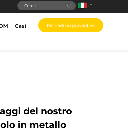
IT
Richiedi un preventivo
DM
Casi
taggi del nostro
golo in metallo