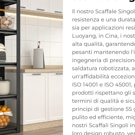
Il nostro Scaffale Singo
resistenza e una durata
sia per applicazioni re
Luoyang, in Cina, i nostr
alta qualità, garantend
pesanti mantenendo l'int
ingegneria di precisione,
saldatura robotizzata, 
un'affidabilità ecceziona
ISO 14001 e ISO 45001, p
prodotti rispettano gli 
termini di qualità e sic
principi di gestione 5
pulito ed efficiente, mi
nostri Scaffali Singoli in
loro design robusto, ver