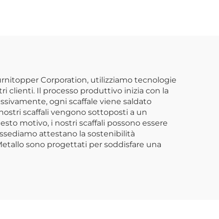
orto,
Metallico per
 per
Officina, Scaffale Alto
cchi
per Deposito Attrezzi
rto
per Officina o Garage
con 7 Cassetti
Furnitopper Corporation, utilizziamo tecnologie
 clienti. Il processo produttivo inizia con la
cessivamente, ogni scaffale viene saldato
ostri scaffali vengono sottoposti a un
sto motivo, i nostri scaffali possono essere
ossediamo attestano la sostenibilità
 Metallo sono progettati per soddisfare una