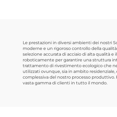
in Acciaio per Garage
Impi
Scaffale Regolabile
p
in Metallo Unità
Sca
Scaffale per Officina
E
S
Scaf
Le prestazioni in diversi ambienti dei nostri 
moderne e un rigoroso controllo della qualità p
selezione accurata di acciaio di alta qualità 
roboticamente per garantire una struttura int
trattamento di rivestimento ecologico che ne a
utilizzati ovunque, sia in ambito residenziale
complessiva del nostro processo produttivo. Fu
vasta gamma di clienti in tutto il mondo.