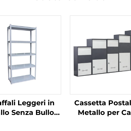
ffali Leggeri in
Cassetta Postal
llo Senza Bulloni
Metallo per Ca
Scaffalatura
Armadietto p