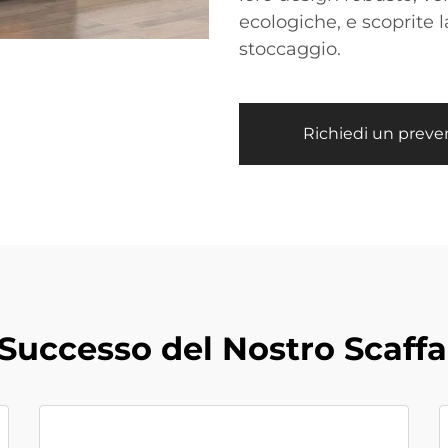
ecologiche, e scoprite l
stoccaggio.
Richiedi un preve
Successo del Nostro Scaffal