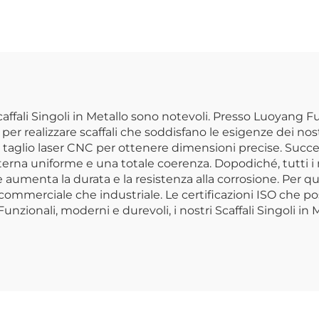
labile in Acciaio
Pacchi con Supp
er Magazzino
Cassetta Sicura
ffale per Garage
Consegna di Pa
spositore per
Esterna Antifu
upermercato
fali per Negozio
Scaffali Singoli in Metallo sono notevoli. Presso Luoyang 
er realizzare scaffali che soddisfano le esigenze dei nostri
e il taglio laser CNC per ottenere dimensioni precise. Suc
erna uniforme e una totale coerenza. Dopodiché, tutti i n
umenta la durata e la resistenza alla corrosione. Per que
, commerciale che industriale. Le certificazioni ISO che p
nzionali, moderni e durevoli, i nostri Scaffali Singoli in