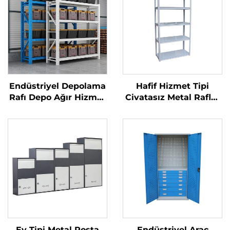
Endüstriyel Depolama
Hafif Hizmet Tipi
Rafı Depo Ağır Hizmet
Civatasız Metal Raflar
Tipi Metal Çelik Raf
Depo Çelik Katlanır
Sistemi Garaj Rafı
Raf Garaj Rafı
Atölye İçin
Süpermarket Gösterim
Ayarlanabilir Metal Raf
Standı Mağaza Rafları
Ünitesi
Ev Tipi Metal Posta
Endüstriyel Araç