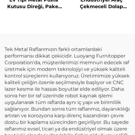
Kutusu Direği, Paket
Çekmeceli Dolap
Kilitli Kutu, Güvenli
Atölye Metal Araç
Kargo Teslimat
Dolabı Garaj Mağaza 7
Kutusu, Dış Mekân
Çekmeceli Uzun Araç
Antihırsız Teslimat
Saklama Dolabı
Dolabı
Tek Metal Raflarımızın farklı ortamlardaki
performansı dikkat çekicidir. Luoyang Furnitopper
Corporation'da, müşterilerimizi memnun edecek raf
üretmek için modern teknolojiyi ve yüksek kaliteli
kontrol süreçlerini kullanıyoruz. Üretimimize yüksek
kaliteli çeliğin özenle seçilmesiyle başlıyor ve CNC
lazer kesme ile hassas boyutlar elde ediliyor. Daha
sonra her bir raf üzerinde robot kaynak işlemi
uygulanarak tüm raflarda aynı iç yapı ve birimlilik
sağlanıyor. Bundan sonra tüm raflarımız, dayanıklılığı
artıran ve korozyona karşı direnç kazandıran çevre
dostu bir kaplama sürecinden geçiriliyor. Bu sayede
raflarımız evsel, ticari ya da endüstriyel olmak üzere