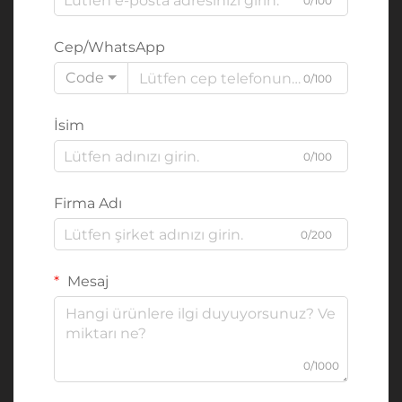
0/100
Cep/WhatsApp
Code
0/100
İsim
0/100
Firma Adı
0/200
Mesaj
0/1000