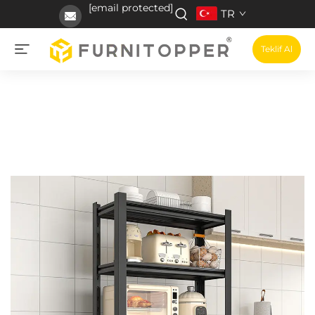
[email protected]
TR
Teklif Al