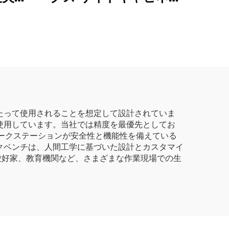
 ツー
ト 高品質産業用ツール
ビネッ
キャビネット 金属製モ
ジュラー組み合わせ作業
ャビ
台 ツールキャビネット
クショ
ワークショップ用
たって使用されることを想定して設計されていま
使用しています。当社では精度を最優先としてお
ークステーションが安全性と機能性を備えている
クベンチは、人間工学に基づいた設計とカスタマイ
愛好家、教育機関など、さまざまな作業現場での生