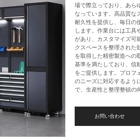
場で際立っており、あら
なっています。高品質な
耐久性を提供し、毎日の
します。作業台には工具
があり、カスタマイズ可
クスペースを整理された効
を取得した精密製造への
基準を満たしており、信
をご提供します。プロフェ
のニーズに対応するよう
で、生産性と整理整頓の
お問い合わせ