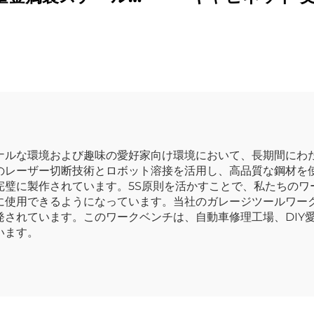
 ガレージ用棚 ワー
バイク用トロリー
ョップ用調整可能な
ルボックスキャ
金属棚ユニット
ト カート pegboard付
き金属製ツールキ
ネット 車のワー
ップ用
ナルな環境および趣味の愛好家向け環境において、長期間にわ
のレーザー切断技術とロボット溶接を活用し、高品質な鋼材を
完璧に製作されています。5S原則を活かすことで、私たちのワ
に使用できるようになっています。当社のガレージツールワー
発されています。このワークベンチは、自動車修理工場、DIY
います。