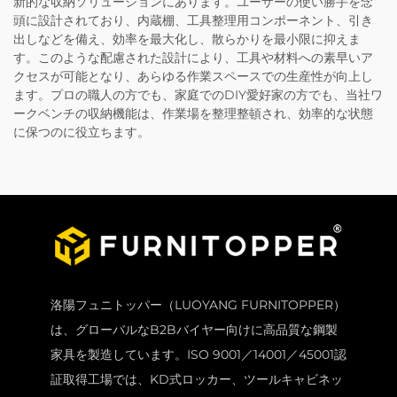
新的な収納ソリューションにあります。ユーザーの使い勝手を念
頭に設計されており、内蔵棚、工具整理用コンポーネント、引き
出しなどを備え、効率を最大化し、散らかりを最小限に抑えま
す。このような配慮された設計により、工具や材料への素早いア
クセスが可能となり、あらゆる作業スペースでの生産性が向上し
ます。プロの職人の方でも、家庭でのDIY愛好家の方でも、当社ワ
ークベンチの収納機能は、作業場を整理整頓され、効率的な状態
に保つのに役立ちます。
洛陽フュニトッパー（LUOYANG FURNITOPPER）
は、グローバルなB2Bバイヤー向けに高品質な鋼製
家具を製造しています。ISO 9001／14001／45001認
証取得工場では、KD式ロッカー、ツールキャビネッ