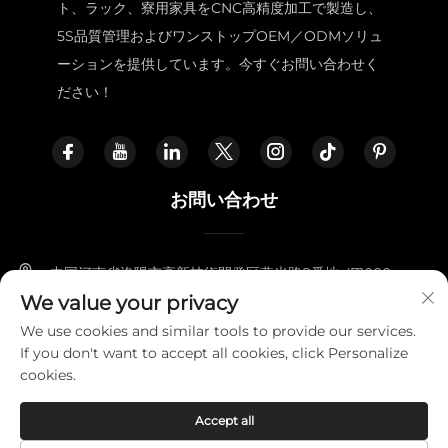
ト、ラック、寮用家具をCNC高精度加工で製造し、
5S品質管理およびワンストップOEM／ODMソリュ
ーションを提供しています。今すぐお問い合わせく
ださい！
お問い合わせ
中国河南省洛陽市高新技術開発区燕光路8番地 471000
We value your privacy
+86-18338800729
We use cookies and similar tools to provide our services.
If you don't want to accept all cookies, click Personalize
[email protected]
cookies.
Accept all
Copyright © 2025 LUOYANG FURNITOPPER IMPORT AND
EXPORT TRADING CO., LTD
プライバシーポリシー