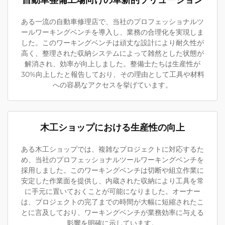
自動車整備工場向けの革新的ソリューション
ある一流の自動車修理店で、当社のプロフェッショナルツ
ールワーキングベンチを導入し、業務の合理化を実現しま
した。このワーキングベンチは頑丈な設計により耐久性が
高く、整理された収納システムによって雑然とした状態が
解消され、効率が向上しました。整備士たちは生産性が
30%向上したと報告しており、その理由として工具や材料
への容易なアクセスを挙げています。
木工ショップにおける生産性の向上
ある木工ショップでは、複雑なプロジェクトに対応するた
め、当社のプロフェッショナルツールワーキングベンチを
採用しました。このワーキングベンチは切断や組立作業に
安定した作業面を提供し、内蔵された収納により工具を常
に手元に置いておくことが可能になりました。オーナー
は、プロジェクトの完了までの時間が大幅に短縮されたこ
とに言及しており、ワーキングベンチが業務効率に与える
影響を明確に示しています。