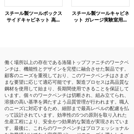
スチール製ツールボックス
スチール製ツールキャビネ
サイドキャビネット 高品
ット ガレージ実験室用作
質産業用ツールキャビネッ
業台 ガレージベンチ 頑丈
ト 金属製モジュラー組み
な金属製コンビネーション
合わせ作業台 ツールキャ
ワークステーション ツー
ビネット ワークショップ
ルワークショップ用キャビ
用
ネット
働く場所以上の存在である洛陽トップファニチのワークベ
ンチは、機能性とデザインを完璧に融合させた製品です。
顧客のニーズを重視しており、このワークベンチはさまざ
まな要望に応じて適応可能です。製造プロセスは高品質な
鋼材を使用して始まり、長期間使用できることを保証して
います。個々のワークベンチは切断され、組み立てられ、
溶接の高い基準を満たすよう品質管理が行われます。職人
のニーズに対応するため、細部まで最高レベルの配慮を払
って設計されています。効率性の5つの原則を取り入れた
生産工程により、安全かつ効果的な製造が実現されていま
す。最後に、これらのワークベンチはプロフェッショナル