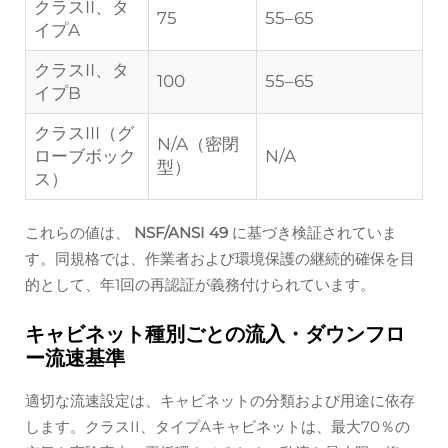
クラスII、タ
75
55–65
イプA
クラスII、タ
100
55–65
イプB
クラスIII（グ
N/A（密閉
ローブボック
N/A
型）
ス）
これらの値は、
NSF/ANSI 49
に基づき検証されていま
す。同規格では、作業者および環境保護の継続的確保を目
的として、年1回の再認証が義務付けられています。
キャビネット種別ごとの流入・ダウンフロ
ー流速基準
適切な流速設定は、キャビネットの分類および用途に依存
します。クラスII、タイプAキャビネットは、最大70％の