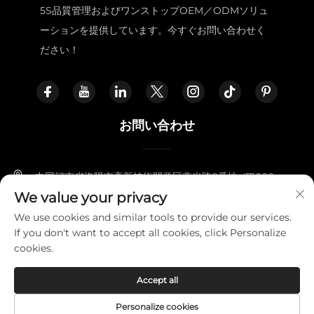
5S品質管理およびワンストップOEM／ODMソリュ
ーションを提供しています。今すぐお問い合わせく
ださい！
お問い合わせ
中国河南省洛陽市高新技術開発区燕光路8番地 471000
We value your privacy
+86-18338800729
We use cookies and similar tools to provide our services.
If you don't want to accept all cookies, click Personalize
[email protected]
cookies.
Accept all
Copyright © 2025 LUOYANG FURNITOPPER IMPORT AND
EXPORT TRADING CO., LTD
プライバシーポリシー
Personalize cookies