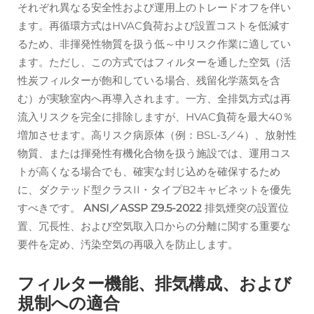
それぞれ異なる安全性および運用上のトレードオフを伴い
ます。再循環方式はHVAC負荷および設置コストを低減す
るため、非揮発性物質を扱う低～中リスク作業に適してい
ます。ただし、この方式ではフィルターを通した空気（活
性炭フィルターが飽和している場合、残留化学蒸気を含
む）が実験室内へ再導入されます。一方、全排気方式は再
流入リスクを完全に排除しますが、HVAC負荷を最大40％
増加させます。高リスク病原体（例：BSL-3／4）、放射性
物質、または揮発性有機化合物を扱う施設では、運用コス
トが高くなる場合でも、確実な封じ込めを確保するため
に、ダクテッド型クラスII・タイプB2キャビネットを優先
すべきです。
ANSI／ASSP Z9.5-2022
排気煙突の設置位
置、冗長性、および空気取入口からの分離に関する重要な
要件を定め、汚染空気の再吸入を防止します。
フィルター機能、排気構成、および
規制への適合