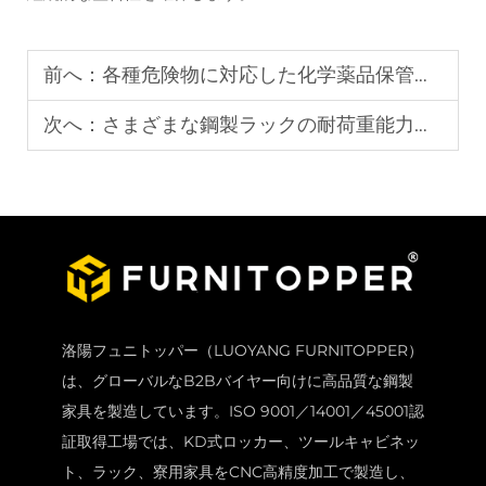
前へ：
各種危険物に対応した化学薬品保管キャビネットの選定方法
次へ：
さまざまな鋼製ラックの耐荷重能力とは？
洛陽フュニトッパー（LUOYANG FURNITOPPER）
は、グローバルなB2Bバイヤー向けに高品質な鋼製
家具を製造しています。ISO 9001／14001／45001認
証取得工場では、KD式ロッカー、ツールキャビネッ
ト、ラック、寮用家具をCNC高精度加工で製造し、