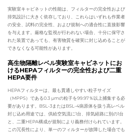
実験室キャビネットの性能は、フィルターの完全性および
排気設計に大きく依存しており、これらはいずれも作業者
の安全、試料の完全性、および規制への適合性に直接影響
を与えます。厳格な監視が行われない場合、十分に保守さ
れた装置であっても、有害物質を確実に封じ込めることが
できなくなる可能性があります。
高生物隔離レベル実験室キャビネットにお
けるHEPAフィルターの完全性および二重
HEPA要件
HEPAフィルターは、最も貫通しやすい粒子サイズ
（MPPS）である0.3 µmの粒子を99.97％以上捕集する必
要があります。BSL-3またはBSL-4病原体を扱う高レベル
封じ込め用途では、供給空気流に1台、排気経路に別の1台
と、二重HEPA構成が規制により義務付けられています。
この冗長性により、単一のフィルターが故障した場合でも