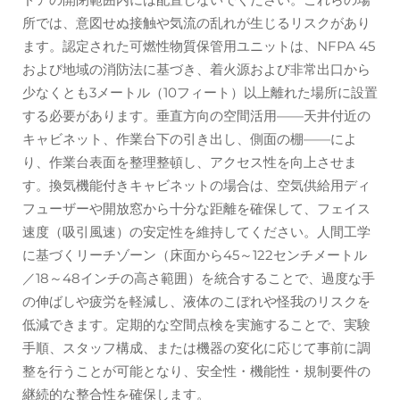
所では、意図せぬ接触や気流の乱れが生じるリスクがあり
ます。認定された可燃性物質保管用ユニットは、NFPA 45
および地域の消防法に基づき、着火源および非常出口から
少なくとも3メートル（10フィート）以上離れた場所に設置
する必要があります。垂直方向の空間活用——天井付近の
キャビネット、作業台下の引き出し、側面の棚——によ
り、作業台表面を整理整頓し、アクセス性を向上させま
す。換気機能付きキャビネットの場合は、空気供給用ディ
フューザーや開放窓から十分な距離を確保して、フェイス
速度（吸引風速）の安定性を維持してください。人間工学
に基づくリーチゾーン（床面から45～122センチメートル
／18～48インチの高さ範囲）を統合することで、過度な手
の伸ばしや疲労を軽減し、液体のこぼれや怪我のリスクを
低減できます。定期的な空間点検を実施することで、実験
手順、スタッフ構成、または機器の変化に応じて事前に調
整を行うことが可能となり、安全性・機能性・規制要件の
継続的な整合性を確保します。