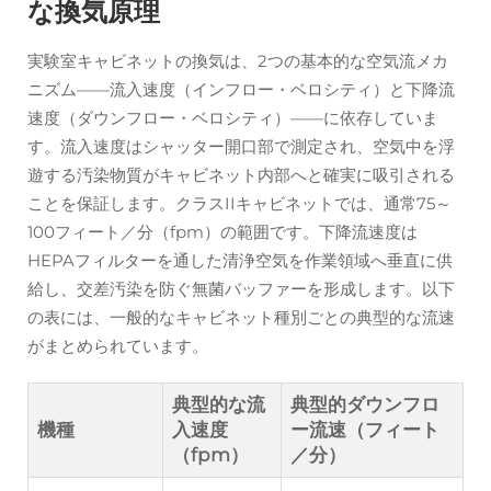
な換気原理
実験室キャビネットの換気は、2つの基本的な空気流メカ
ニズム——流入速度（インフロー・ベロシティ）と下降流
速度（ダウンフロー・ベロシティ）——に依存していま
す。流入速度はシャッター開口部で測定され、空気中を浮
遊する汚染物質がキャビネット内部へと確実に吸引される
ことを保証します。クラスIIキャビネットでは、通常75～
100フィート／分（fpm）の範囲です。下降流速度は
HEPAフィルターを通した清浄空気を作業領域へ垂直に供
給し、交差汚染を防ぐ無菌バッファーを形成します。以下
の表には、一般的なキャビネット種別ごとの典型的な流速
がまとめられています。
典型的な流
典型的ダウンフロ
機種
入速度
ー流速（フィート
（fpm）
／分）