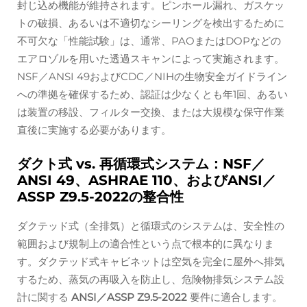
封じ込め機能が維持されます。ピンホール漏れ、ガスケッ
トの破損、あるいは不適切なシーリングを検出するために
不可欠な「性能試験」は、通常、PAOまたはDOPなどの
エアロゾルを用いた透過スキャンによって実施されます。
NSF／ANSI 49およびCDC／NIHの生物安全ガイドライン
への準拠を確保するため、認証は少なくとも年1回、あるい
は装置の移設、フィルター交換、または大規模な保守作業
直後に実施する必要があります。
ダクト式 vs. 再循環式システム：NSF／
ANSI 49、ASHRAE 110、およびANSI／
ASSP Z9.5-2022の整合性
ダクテッド式（全排気）と循環式のシステムは、安全性の
範囲および規制上の適合性という点で根本的に異なりま
す。ダクテッド式キャビネットは空気を完全に屋外へ排気
するため、蒸気の再吸入を防止し、危険物排気システム設
計に関する
ANSI／ASSP Z9.5-2022
要件に適合します。