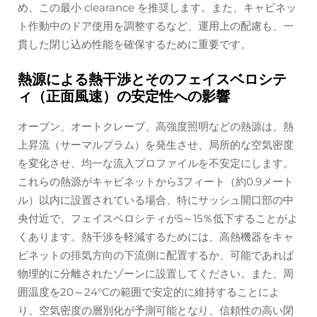
め、この最小 clearance を推奨します。また、キャビネッ
ト作動中のドア使用を調整するなど、運用上の配慮も、一
貫した閉じ込め性能を確保するために重要です。
熱源による熱干渉とそのフェイスベロシテ
ィ（正面風速）の安定性への影響
オーブン、オートクレーブ、高強度照明などの熱源は、熱
上昇流（サーマルプラム）を発生させ、局所的な空気密度
を変化させ、均一な流入プロファイルを不安定にします。
これらの熱源がキャビネットから3フィート（約0.9メート
ル）以内に設置されている場合、特にサッシュ開口部の中
央付近で、フェイスベロシティが5～15％低下することがよ
くあります。熱干渉を軽減するためには、高熱機器をキャ
ビネットの排気方向の下流側に配置するか、可能であれば
物理的に分離されたゾーンに設置してください。また、周
囲温度を20～24°Cの範囲で安定的に維持することによ
り、空気密度の層別化が予測可能となり、信頼性の高い閉