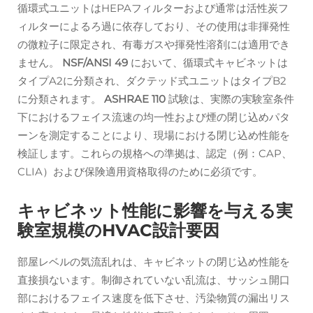
循環式ユニットはHEPAフィルターおよび通常は活性炭フ
ィルターによるろ過に依存しており、その使用は非揮発性
の微粒子に限定され、有毒ガスや揮発性溶剤には適用でき
ません。
NSF/ANSI 49
において、循環式キャビネットは
タイプA2に分類され、ダクテッド式ユニットはタイプB2
に分類されます。
ASHRAE 110
試験は、実際の実験室条件
下におけるフェイス流速の均一性および煙の閉じ込めパタ
ーンを測定することにより、現場における閉じ込め性能を
検証します。これらの規格への準拠は、認定（例：CAP、
CLIA）および保険適用資格取得のために必須です。
キャビネット性能に影響を与える実
験室規模のHVAC設計要因
部屋レベルの気流乱れは、キャビネットの閉じ込め性能を
直接損ないます。制御されていない乱流は、サッシュ開口
部におけるフェイス速度を低下させ、汚染物質の漏出リス