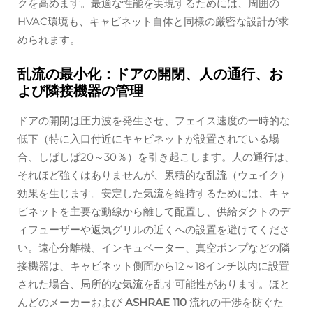
クを高めます。最適な性能を実現するためには、周囲の
HVAC環境も、キャビネット自体と同様の厳密な設計が求
められます。
乱流の最小化：ドアの開閉、人の通行、お
よび隣接機器の管理
ドアの開閉は圧力波を発生させ、フェイス速度の一時的な
低下（特に入口付近にキャビネットが設置されている場
合、しばしば20～30％）を引き起こします。人の通行は、
それほど強くはありませんが、累積的な乱流（ウェイク）
効果を生じます。安定した気流を維持するためには、キャ
ビネットを主要な動線から離して配置し、供給ダクトのデ
ィフューザーや返気グリルの近くへの設置を避けてくださ
い。遠心分離機、インキュベーター、真空ポンプなどの隣
接機器は、キャビネット側面から12～18インチ以内に設置
された場合、局所的な気流を乱す可能性があります。ほと
んどのメーカーおよび
ASHRAE 110
流れの干渉を防ぐた