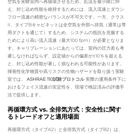
空気を実験室内へ再循環させるため、乱流を最小限に抑
え、封じ込め性能を維持するためには、流入流速とダウン
フロー流速の精密なバランスが不可欠です。一方、クラス
II、タイプBキャビネットは全空気を外部へ排気（通常は専
用ダクトを通じて）するため、システムの抵抗を克服する
ためにより高い流入流速（最大100 fpm）が必要となりま
す。キャリブレーションにあたっては、室内の圧力差も考
慮しなければならず、設定値からの偏差が±10％を超える
と、封じ込め性能が著しく損なわれる可能性があります。
揮発性化学物質や高リスクの生物ハザードを取り扱う実験
室では、
ASHRAE 110試験プロトコル
実際の運用条件下に
おけるフェイス流速の安定性を、現場で検証済みの評価手
法で提供します。
再循環方式 vs. 全排気方式：安全性に関す
るトレードオフと適用場面
再循環方式（タイプA2）と全排気方式（タイプB2）は、