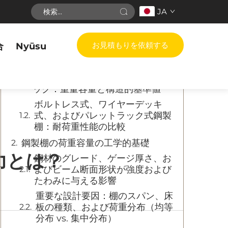
JA
目次
お見積もりを依頼する
合
Nyūsu
鋼製ラックの使用目的別分類と代表
的な耐荷重評価値
軽荷重・中荷重・重荷重用鋼製ラ
ック：重量容量と構造的基準値
ボルトレス式、ワイヤーデッキ
式、およびパレットラック式鋼製
棚：耐荷重性能の比較
鋼製棚の荷重容量の工学的基礎
力とは？
鋼材のグレード、ゲージ厚さ、お
よびビーム断面形状が強度および
たわみに与える影響
重要な設計要因：棚のスパン、床
板の種類、および荷重分布（均等
分布 vs. 集中分布）