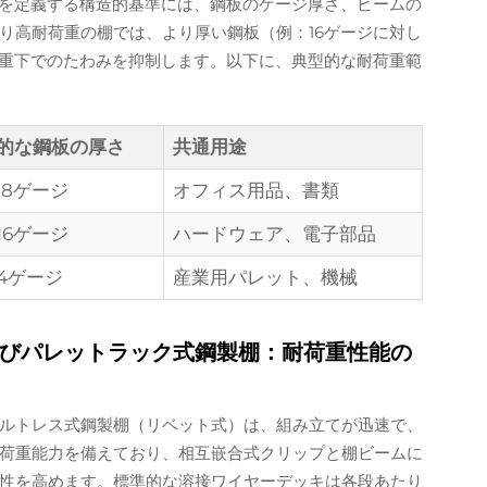
ラスを定義する構造的基準には、鋼板のゲージ厚さ、ビームの
り高耐荷重の棚では、より厚い鋼板（例：16ゲージに対し
荷重下でのたわみを抑制します。以下に、典型的な耐荷重範
的な鋼板の厚さ
共通用途
18ゲージ
オフィス用品、書類
16ゲージ
ハードウェア、電子部品
14ゲージ
産業用パレット、機械
びパレットラック式鋼製棚：耐荷重性能の
ルトレス式鋼製棚（リベット式）は、組み立てが迅速で、
の耐荷重能力を備えており、相互嵌合式クリップと棚ビームに
性を高めます。標準的な溶接ワイヤーデッキは各段あたり