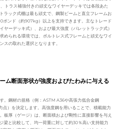
能であり、トラス補強付きの頑丈なワイヤーデッキでは各段あた
レットラック式棚は最も頑丈で、鋼製ビームと直立フレームお
0ポンド（約907kg）以上を支持できます。主なトレード
イヤーデッキ式）、および最大強度（パレットラック式）
求められる環境では、ボルトレス式フレームと頑丈なワイ
ンスの取れた選択となります。
ーム断面形状が強度およびたわみに与える
。鋼材の規格（例：ASTM A36や高張力低合金鋼
応力点）を決定します。高強度鋼を用いることで、積載能力
。板厚（ゲージ）は、断面積および剛性に直接影響を与え
ージ梁と比較して、均一荷重に対して約30％高い支持能力