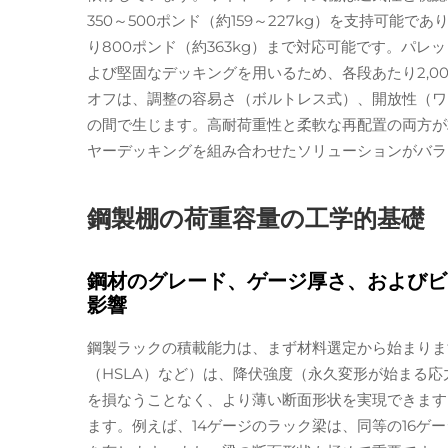
350～500ポンド（約159～227kg）を支持可
り800ポンド（約363kg）まで対応可能です。パ
よび堅固なデッキングを用いるため、各段あたり2,00
オフは、調整の容易さ（ボルトレス式）、開放性（ワ
の間で生じます。高耐荷重性と柔軟な再配置の両方が
ヤーデッキングを組み合わせたソリューションがバラ
鋼製棚の荷重容量の工学的基礎
鋼材のグレード、ゲージ厚さ、およびビ
影響
鋼製ラックの積載能力は、まず材料選定から始まります
（HSLA）など）は、降伏強度（永久変形が始まる
を損なうことなく、より薄い断面形状を実現できます
ます。例えば、14ゲージのラック梁は、同等の16ゲ