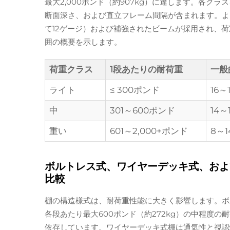
最大2,000ポンド（約907kg）に達します。各ク
断面深さ、および直立フレーム間隔が含まれます。よ
て12ゲージ）および補強されたビームが採用され、
囲の概要を示します。
荷重クラス
1段あたりの耐荷重
一般
ライト
≤ 300ポンド
16～
中
301～600ポンド
14～
重い
601～2,000+ポンド
8～
ボルトレス式、ワイヤーデッキ式、およ
比較
棚の構造様式は、耐荷重性能に大きく影響します。ボ
各段あたり最大600ポンド（約272kg）の中程度
依存しています。ワイヤーデッキ式棚は通気性と視認