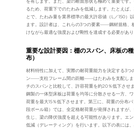
を有します。また、梁の断面形状も極めて重要です。
るため、荷重下でのたわみを低減します。たとえば、
とで、たわみ量を業界標準の最大許容値（L／150）
ます。設計者は、これらの3つの要素——鋼材規格、
けながら最適な強度および剛性を達成する必要があり
重要な設計要因：棚のスパン、床板の種類
布）
材料特性に加えて、実際の耐荷重能力を決定する3つ
ン——支柱フレーム間の距離——はたわみを支配しま
チのスパンと比較して、許容荷重を約20％低下させ
鋼製の一体型床板は荷重を均等に分散させる一方、ワ
荷重を最大15％低下させます。第三に、荷重の分布
段ボール箱）では、全定格耐荷重が発揮されますが、
生じ、梁の降伏強度を超える可能性があります。エン
低減（デレーティング）を行います。以下の表には、