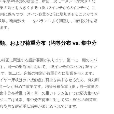
C字形やI字形の断面は、断面二次モーメントが大きくな
梁の高さを大きくする（例：3インチから5インチへ）こ
以内に保ちつつ、スパン容量を2倍に増加させることができ
板厚、断面形状——をバランスよく調整し、過剰設計を避
ます。
、および荷重分布（均等分布 vs. 集中分
の相互に関連する設計要因があります。第一に、棚のスパ
す。同一の梁断面において、48インチのスパンは36イン
ます。第二に、床板の種類が荷重分布に影響を与えます。
イヤー床板は狭い接触点に荷重を集中させるため、有効耐
パターンが極めて重要です。均等分布荷重（例：同一重量の
集中分布荷重（例：単一の重いドラム缶）では応力集中が
ジニアは通常、集中分布荷重に対して30～50％の耐荷重
典型的な耐荷重低減率がまとめられています。