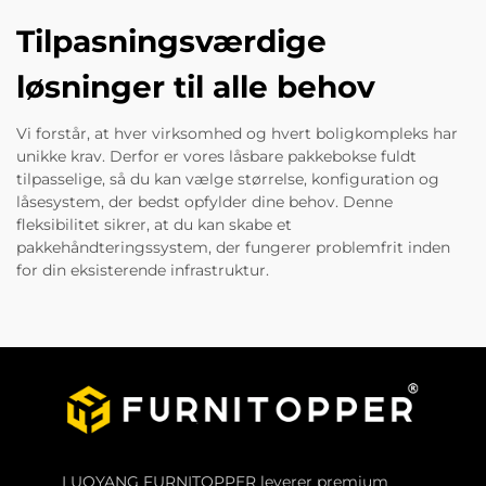
Tilpasningsværdige
løsninger til alle behov
Vi forstår, at hver virksomhed og hvert boligkompleks har
unikke krav. Derfor er vores låsbare pakkebokse fuldt
tilpasselige, så du kan vælge størrelse, konfiguration og
låsesystem, der bedst opfylder dine behov. Denne
fleksibilitet sikrer, at du kan skabe et
pakkehåndteringssystem, der fungerer problemfrit inden
for din eksisterende infrastruktur.
LUOYANG FURNITOPPER leverer premium