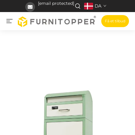
[email protected]
DA
Få et tilbud