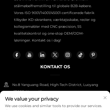
stålmøbelfremstilling til globale B2B-købere.
Vores ISO 9001/14001/45001-certificerede fabrik
tilbyder KD-skrankere, værktøjsskabe, reoler og
kollegiemøbler med CNC-præcision, 5S
kvalitetskontrol og one-stop OEM/ODM-
løsninger. Kontakt os i dag!
KONTAKT OS
No.8 Yanguang Road, High-Tech District, Luoyang
471000, Henan, Kina.
We value your privacy
+86-18338800729
We use cookies and similar tools to provide our services.