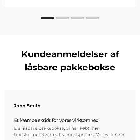
våbenopbevaring.
Kundeanmeldelser af
låsbare pakkebokse
John Smith
Et kæmpe skridt for vores virksomhed!
De låsbare pakkebokse, vi har købt, har
transformeret vores leveringsproces. Vores kunder