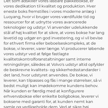
Det som adskiller vores låsbare pakkebokse, er
vores dedikation til kvalitet og produktion. Hver
eneste boks fremstilles i vores moderne anlæg i
Luoyang, hvor vi bruger vores værdifulde tid og
ressourcer for at udnytte vores avancerede
teknologier og udstyr. Vi anvender udelukkende
stål af høj kvalitet for at sikre, at vores bokse har lang
levetid og udgør en god investering, og vi vil bevise
for ethvert firma eller beboelseskompleks, at de
bokse, vi leverer, varer længe. Vi producerer løbende
vores udstyr ved at følge fastlagte
kvalitetskontrolforanstaltninger samt interne
retningslinjer, således at Volvo's udstyr altid opfylder
de beskrevne kvalitets- og sikkerhedsstandarder i
det land, hvor udstyret anvendes. De bokse, vi
leverer, kan tilpasses og fås i mange størrelser, så vi
bedst muligt kan imødekomme kundens behov.
Når kunden er færdig med at konfigurere
erhvervsbokse eller enkelte boligbokse, leverer vi
boksene med garanti for, at kunden nemt kan
samle og vedligeholde dem. Ved at sikre høj