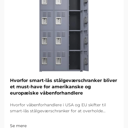
Hvorfor smart-lås stålgeværschranker bliver
et must-have for amerikanske og
europæiske våbenforhandlere
Hvorfor våbenforhandlere i USA og EU skifter til
smart-lås stålgeværschranker for at overholde
strenge regler, reducere tyveri med 70 % og øge
fortjenestemargener. Opdag fremtiden for sikkert
Se mere