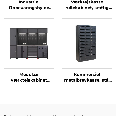
Industriel
Værktøjskasse
Opbevaringshylde
rullekabinet, kraftig
Lager Heavy Duty
motorcykelvogn,
Metal Stål Hyldestativ
værktøjskasse
Garage Hylde
kabinet, vogn,
Justerbart Metal
metalværktøjskabinet
Hyldeenhed til
med pilleplade til
Værksted
bilværksted
Modulær
Kommersiel
værktøjskabinet
metalbrevkasse, stål
arbejdsstation Høj
pakkelåger, udendørs
holdbar
have væg post- og
værkstedsbænk
pakkekasse
System Bilværksted
alsidig arbejdsstation