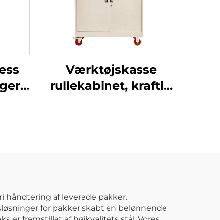
ess
Værktøjskasse
ager
rullekabinet, kraftig
tiv
motorcykelvogn,
e
værktøjskasse
d
kabinet, vogn,
tiv
metalværktøjskabinet
r
med pilleplade til
bilværksted
i håndtering af leverede pakker.
sløsninger for pakker skabt en belønnende
er fremstillet af højkvalitets stål. Vores