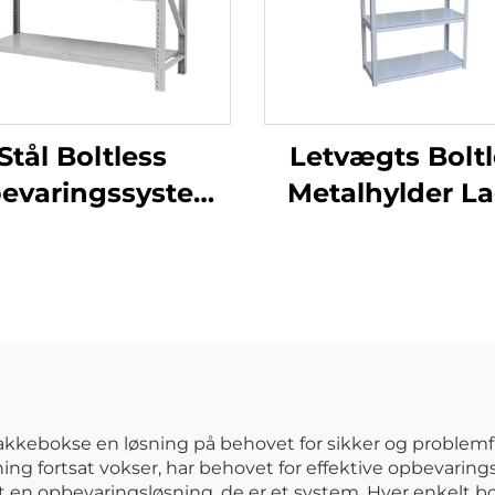
Stål Boltless
Letvægts Boltl
evaringssystem
Metalhylder L
Justerbare
Stål Stablesta
Mellemtynde
Garage Hyld
lhylde til Lager
Supermarke
og Garage
Udstillingssta
Butikshylde
kebokse en løsning på behovet for sikker og problemfr
 fortsat vokser, har behovet for effektive opbevaring
en opbevaringsløsning, de er et system. Hver enkelt boks 