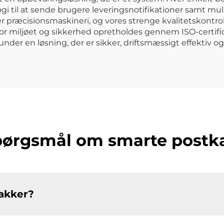
gi til at sende brugere leveringsnotifikationer samt mu
r præcisionsmaskineri, og vores strenge kvalitetskontrol
for miljøet og sikkerhed opretholdes gennem ISO-certif
kunder en løsning, der er sikker, driftsmæssigt effektiv 
spørgsmål om smarte postka
pakker?