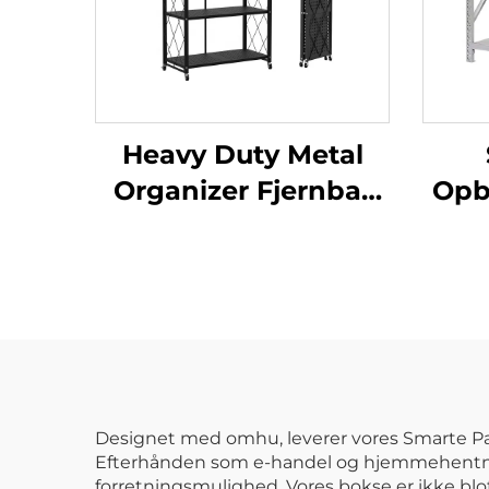
Heavy Duty Metal
Organizer Fjernbar
Opb
Sammensætbar
Opbevaringshylde
Foldbar
Meta
Ståludstillingsstativ
Rack med Låsbare
Hjul
Designet med omhu, leverer vores Smarte Pak
Efterhånden som e-handel og hjemmehentning
forretningsmulighed. Vores bokse er ikke blot 