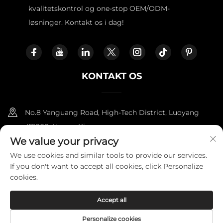
kvalitetskontrol og one-stop OEM/ODM-
løsninger. Kontakt os i dag!
KONTAKT OS
No.8 Yanguang Road, High-Tech District, Luoyang
471000, Henan, Kina.
We value your privacy
+86-18338800729
We use cookies and similar tools to provide our services.
If you don't want to accept all cookies, click Personalize
[email protected]
cookies.
Accept all
Copyright © 2025 af LUOYANG FURNITOPPER IMPORT AND
EXPORT TRADING CO., LTD.
Privatlivspolitik
Personalize cookies