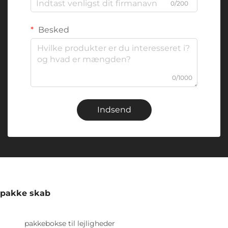
0/200
Besked
0/1000
Indsend
pakke skab
pakkebokse til lejligheder