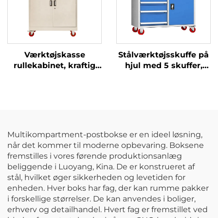
Værktøjskasse
Stålværktøjsskuffe på
rullekabinet, kraftig
hjul med 5 skuffer,
motorcykelvogn,
værktøjsvogn til
værktøjskasse
bilreparation,
kabinet, vogn,
opbevaring af værktøj,
metalværktøjskabinet
vedligeholdelsesmekani
med pilleplade til
metalværktøjsvogn,
bilværksted
kabinet
Multikompartment-postbokse er en ideel løsning,
når det kommer til moderne opbevaring. Boksene
fremstilles i vores førende produktionsanlæg
beliggende i Luoyang, Kina. De er konstrueret af
stål, hvilket øger sikkerheden og levetiden for
enheden. Hver boks har fag, der kan rumme pakker
i forskellige størrelser. De kan anvendes i boliger,
erhverv og detailhandel. Hvert fag er fremstillet ved