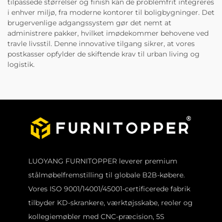
tilpassede størrelser og finish kan de problemfrit integreres
i enhver miljø, fra moderne kontorer til boligbygninger. Det
brugervenlige adgangssystem gør det nemt at
administrere pakker, hvilket imødekommer behovene ved
travle livsstil. Denne innovative tilgang sikrer, at vores
postkasser opfylder de skiftende krav til urban living og
logistik.
LUOYANG FURNITOPPER leverer premium
stålmøbelfremstilling til globale B2B-købere.
Vores ISO 9001/14001/45001-certificerede fabrik
tilbyder KD-skrankere, værktøjsskabe, reoler og
kollegiemøbler med CNC-præcision, 5S