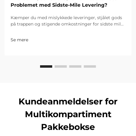
Problemet med Sidste-Mile Levering?
Kæmper du med mislykkede leveringer, stjålet gods
på trappen og stigende omkostninger for sidste mil?
Smarte udendørs pakkebokse nedsætter
leveringsomkostninger med 40 %, reducerer tyveri
Se mere
med 90 % og øger effektiviteten i by- og
landdistrikter. Se hvordan.
Kundeanmeldelser for
Multikompartiment
Pakkebokse