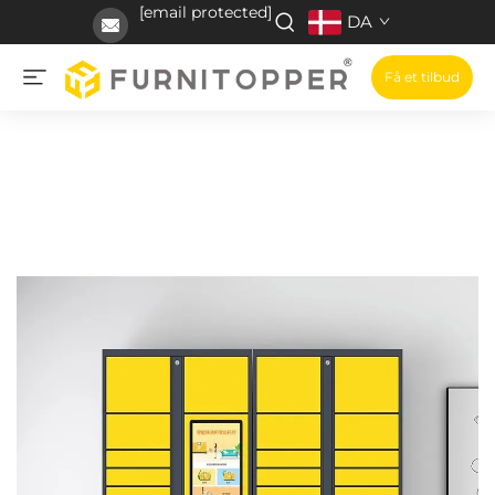
[email protected]
DA
Få et tilbud