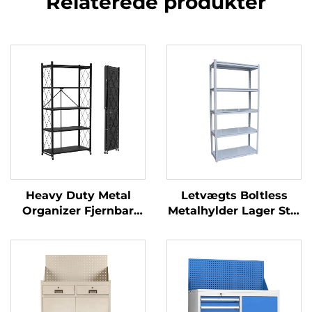
Relaterede produkter
Heavy Duty Metal
Letvægts Boltless
Organizer Fjernbar
Metalhylder Lager Stål
Sammensætbar
Stablestativ Garage
Opbevaringshylde
Hylde Supermarked
Foldbar
Udstillingsstativ
Ståludstillingsstativ
Butikshylder
Rack med Låsbare
Hjul