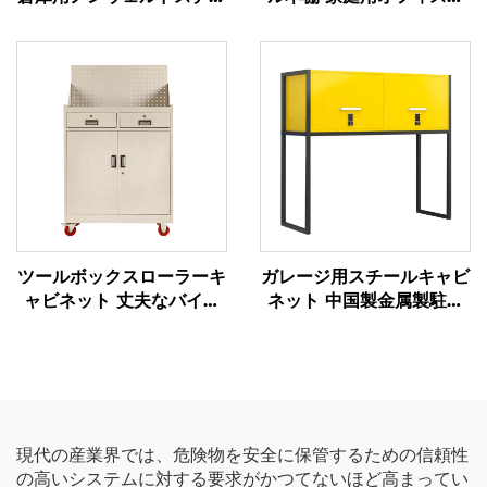
ルラック 超市陳列棚 ベラ
ラック キッチン家具 スチ
ンダ雑貨収納ラック
ール収納棚ラック
ツールボックスローラーキ
ガレージ用スチールキャビ
ャビネット 丈夫なバイク
ネット 中国製金属製駐車
用トロリー ツールボック
場用キャビネット ボンネ
スキャビネット カート
ット上設置用金属製収納ロ
pegboard付き金属製ツー
ッカー
ルキャビネット 車のワー
クショップ用
現代の産業界では、危険物を安全に保管するための信頼性
の高いシステムに対する要求がかつてないほど高まってい