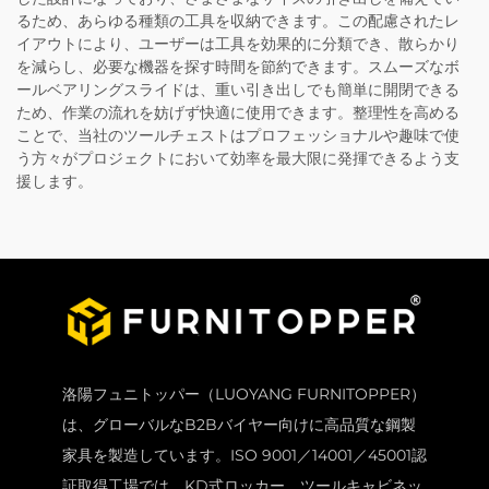
るため、あらゆる種類の工具を収納できます。この配慮されたレ
イアウトにより、ユーザーは工具を効果的に分類でき、散らかり
を減らし、必要な機器を探す時間を節約できます。スムーズなボ
ールベアリングスライドは、重い引き出しでも簡単に開閉できる
ため、作業の流れを妨げず快適に使用できます。整理性を高める
ことで、当社のツールチェストはプロフェッショナルや趣味で使
う方々がプロジェクトにおいて効率を最大限に発揮できるよう支
援します。
洛陽フュニトッパー（LUOYANG FURNITOPPER）
は、グローバルなB2Bバイヤー向けに高品質な鋼製
家具を製造しています。ISO 9001／14001／45001認
証取得工場では、KD式ロッカー、ツールキャビネッ