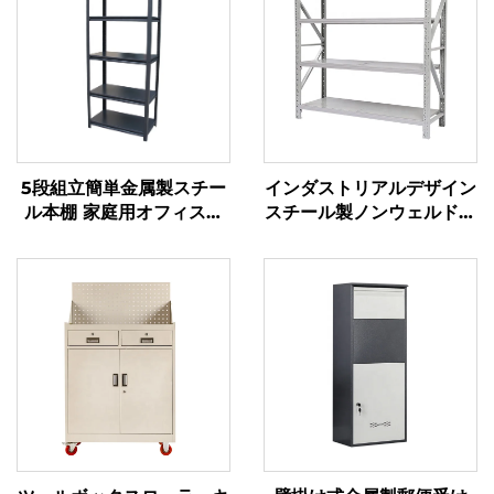
5段組立簡単金属製スチー
インダストリアルデザイン
ル本棚 家庭用オフィス用
スチール製ノンウェルド収
ラック キッチン家具 スチ
納ラック 倉庫用ラック ガ
ール収納棚ラック
レージ用棚 中量級金属棚