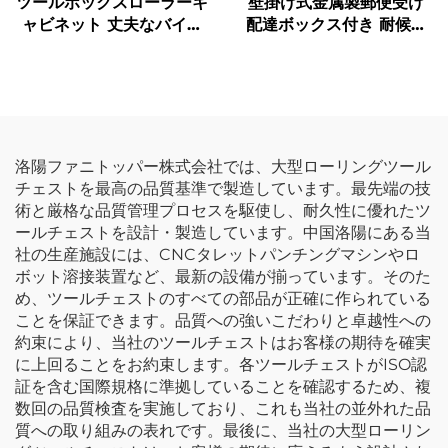
ツールボックスローラーキ
壁掛け式金属製郵便受け
ャビネット 丈夫なバイク
配達ボックス付き 耐候性
用トロリー ツールボック
鍵付き（ダイヤルロック）
スキャビネット カート
小包収納キャビネット
pegboard付き金属製ツー
ルキャビネット 車のワー
クショップ用
洛陽ファニトッパー株式会社では、大型ローリングツール
チェストを最高の品質基準で製造しています。最先端の技
術と厳格な品質管理プロセスを駆使し、耐久性に優れたツ
ールチェストを設計・製造しています。中国洛陽にある当
社の生産施設には、CNCタレットパンチングマシンやロ
ボット溶接装置など、最新の設備が揃っています。そのた
め、ツールチェストのすべての部品が正確に作られている
ことを保証できます。品質への強いこだわりと卓越性への
約束により、当社のツールチェストはお客様の期待を確実
に上回ることをお約束します。各ツールチェストがISO認
証を含む国際規格に準拠していることを確認するため、複
数回の品質検査を実施しており、これも当社の並外れた品
質への取り組みの表れです。最後に、当社の大型ローリン