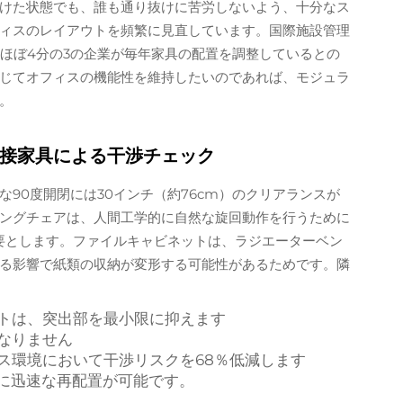
けた状態でも、誰も通り抜けに苦労しないよう、十分なス
ィスのレイアウトを頻繁に見直しています。国際施設管理
と、ほぼ4分の3の企業が毎年家具の配置を調整しているとの
じてオフィスの機能性を維持したいのであれば、モジュラ
。
接家具による干渉チェック
90度開閉には30インチ（約76cm）のクリアランスが
ングチェアは、人間工学的に自然な旋回動作を行うために
必要とします。ファイルキャビネットは、ラジエーターベン
る影響で紙類の収納が変形する可能性があるためです。隣
トは、突出部を最小限に抑えます
なりません
ス環境において干渉リスクを68％低減します
の再編時に迅速な再配置が可能です。