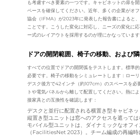
も考慮すべき要素の一つです。キャビネットの扉を開
ペースを確保してください。近年、多くの企業がオフ
協会（IFMA）が2023年に発表した報告書による
ことです。こうした変化に対応し、ニーズの変化に応
ー式のレイアウトを採用するのが理にかなっています
ドアの開閉範囲、椅子の移動、および隣
すべての位置でドアの開閉弧をテストします。標準的な
必要です。椅子の移動をシミュレートします：ローリ
デスク後方で42インチ（約107cm）のスペースを
トや電気パネルから離して配置してください。熱によ
接家具との互換性を確認します：
デスクと並行に配置される横置き型キャビネッ
縦置き型ユニットは窓へのアクセスを遮っては
モバイル型ユニットは、ダイナミックなオフィ
（FacilitiesNet 2023）。チーム編成