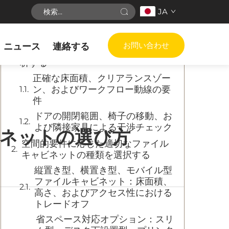
JA
目次
お問い合わせ
ニュース
連絡する
オフィス空間の制約条件を測定・分
析する
正確な床面積、クリアランスゾー
ン、およびワークフロー動線の要
件
ドアの開閉範囲、椅子の移動、お
よび隣接家具による干渉チェック
ネットの選び方
空間的要件に応じた適切なファイル
キャビネットの種類を選択する
縦置き型、横置き型、モバイル型
ファイルキャビネット：床面積、
高さ、およびアクセス性における
トレードオフ
省スペース対応オプション：スリ